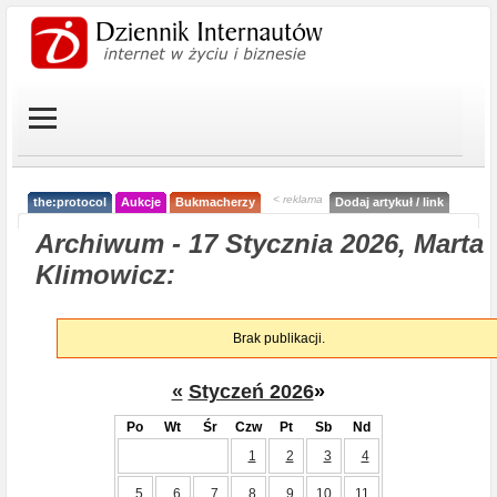
< reklama
the:protocol
Aukcje
Bukmacherzy
Dodaj artykuł / link
Archiwum - 17 Stycznia 2026, Marta
Klimowicz:
Brak publikacji.
«
Styczeń 2026
»
Po
Wt
Śr
Czw
Pt
Sb
Nd
1
2
3
4
5
6
7
8
9
10
11