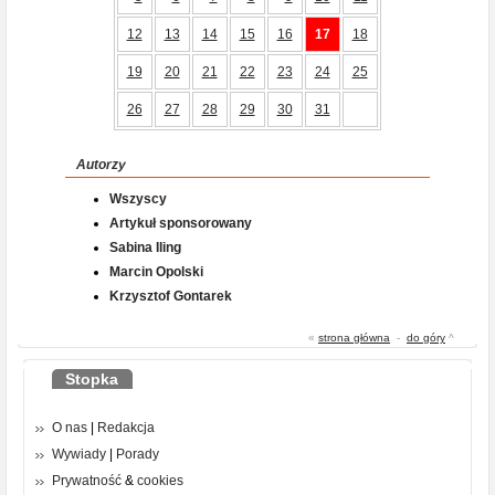
12
13
14
15
16
17
18
19
20
21
22
23
24
25
26
27
28
29
30
31
Autorzy
Wszyscy
Artykuł sponsorowany
Sabina Iling
Marcin Opolski
Krzysztof Gontarek
«
strona główna
-
do góry
^
Stopka
O nas
|
Redakcja
Wywiady
|
Porady
Prywatność
&
cookies