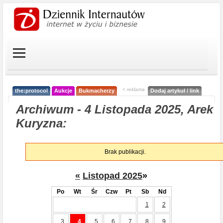
< reklama
the:protocol
Aukcje
Bukmacherzy
Dodaj artykuł / link
Archiwum - 4 Listopada 2025, Arek
Kuryzna:
Brak publikacji.
«
Listopad 2025
»
Po
Wt
Śr
Czw
Pt
Sb
Nd
1
2
3
4
5
6
7
8
9