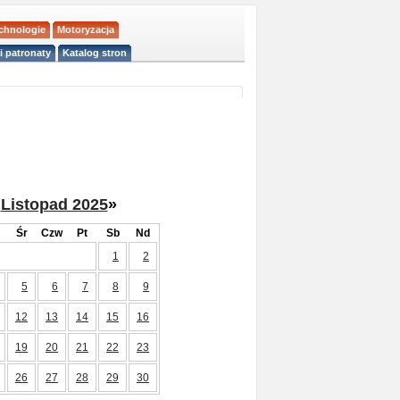
echnologie
Motoryzacja
i patronaty
Katalog stron
Listopad 2025
»
Śr
Czw
Pt
Sb
Nd
1
2
5
6
7
8
9
12
13
14
15
16
19
20
21
22
23
26
27
28
29
30