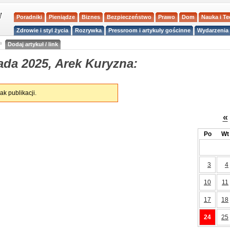
Poradniki
Pieniądze
Biznes
Bezpieczeństwo
Prawo
Dom
Nauka i T
Zdrowie i styl życia
Rozrywka
Pressroom i artykuły gościnne
Wydarzenia 
a
Dodaj artykuł / link
ada 2025, Arek Kuryzna:
ak publikacji.
«
Po
Wt
3
4
10
11
17
18
24
25