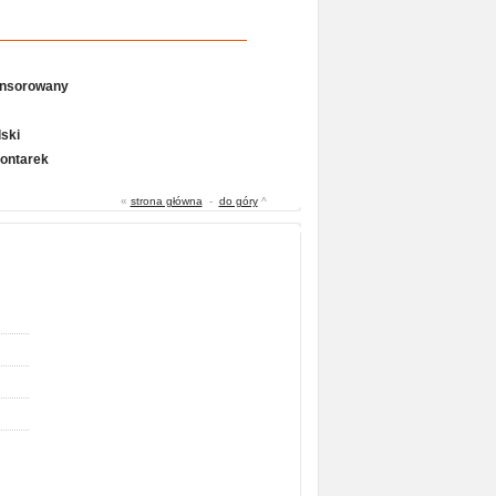
onsorowany
ski
Gontarek
«
strona główna
-
do góry
^