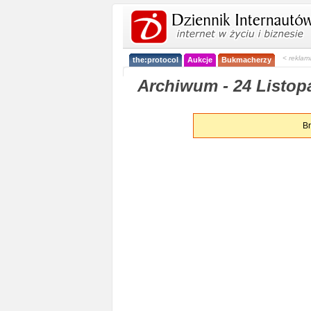
< reklam
the:protocol
Aukcje
Bukmacherzy
Archiwum - 24 Listop
Br