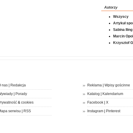
Autorzy
Wszyscy
Artykuł sp
Sabina Iling
Marcin Opol
Krzysztof 
 nas
|
Redakcja
Reklama
|
Wpisy gościnne
Wywiady
|
Porady
Katalog
|
Kalendarium
rywatność
&
cookies
Facebook
|
X
apa serwisu
|
RSS
Instagram
|
Pinterest