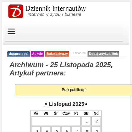
< reklama
the:protocol
Aukcje
Bukmacherzy
Dodaj artykuł / link
Archiwum - 25 Listopada 2025,
Artykuł partnera:
Brak publikacji.
«
Listopad 2025
»
Po
Wt
Śr
Czw
Pt
Sb
Nd
1
2
3
4
5
6
7
8
9