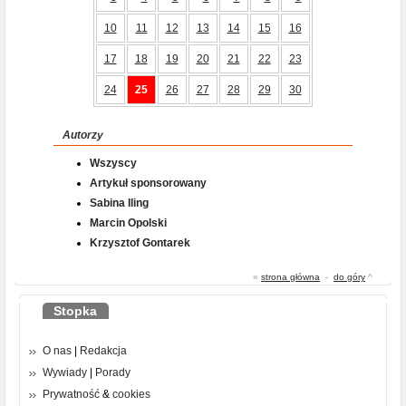
10
11
12
13
14
15
16
17
18
19
20
21
22
23
24
25
26
27
28
29
30
Autorzy
Wszyscy
Artykuł sponsorowany
Sabina Iling
Marcin Opolski
Krzysztof Gontarek
«
strona główna
-
do góry
^
Stopka
O nas
|
Redakcja
Wywiady
|
Porady
Prywatność
&
cookies