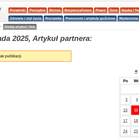
Poradniki
Pieniądze
Biznes
Bezpieczeństwo
Prawo
Dom
Nauka i T
Zdrowie i styl życia
Rozrywka
Pressroom i artykuły gościnne
Wydarzenia 
a
Dodaj artykuł / link
da 2025, Artykuł partnera:
ak publikacji.
«
Po
Wt
3
4
10
11
17
18
24
25