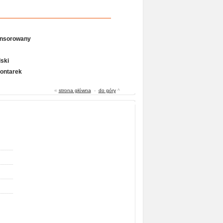
onsorowany
ski
Gontarek
«
strona główna
-
do góry
^