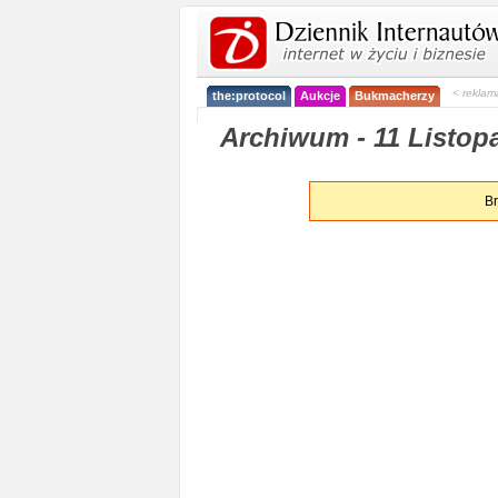
< reklam
the:protocol
Aukcje
Bukmacherzy
Archiwum - 11 Listopa
Br