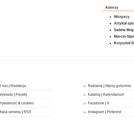
Autorzy
Wszyscy
Artykuł sp
Sabina Iling
Marcin Opol
Krzysztof 
 nas
|
Redakcja
Reklama
|
Wpisy gościnne
Wywiady
|
Porady
Katalog
|
Kalendarium
rywatność
&
cookies
Facebook
|
X
apa serwisu
|
RSS
Instagram
|
Pinterest