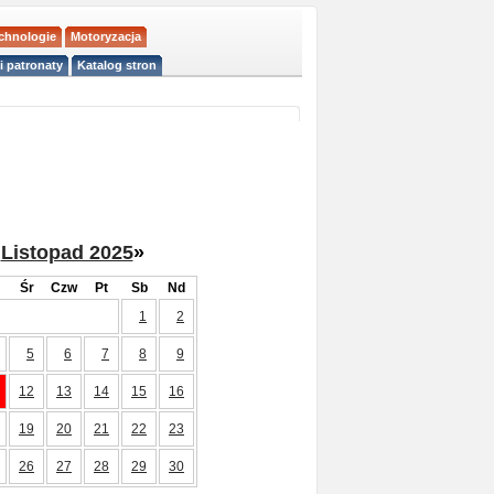
echnologie
Motoryzacja
i patronaty
Katalog stron
Listopad 2025
»
Śr
Czw
Pt
Sb
Nd
1
2
5
6
7
8
9
12
13
14
15
16
19
20
21
22
23
26
27
28
29
30