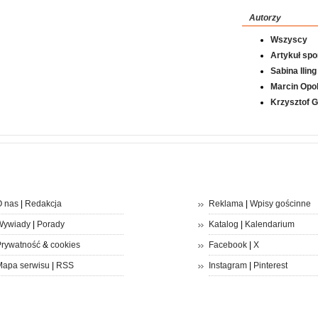
Autorzy
Wszyscy
Artykuł sp
Sabina Iling
Marcin Opol
Krzysztof 
 nas
|
Redakcja
Reklama
|
Wpisy gościnne
Wywiady
|
Porady
Katalog
|
Kalendarium
rywatność
&
cookies
Facebook
|
X
apa serwisu
|
RSS
Instagram
|
Pinterest