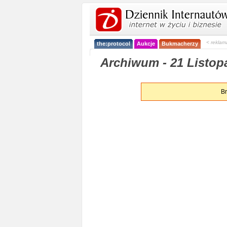
< reklam
the:protocol
Aukcje
Bukmacherzy
Archiwum - 21 Listopa
Br