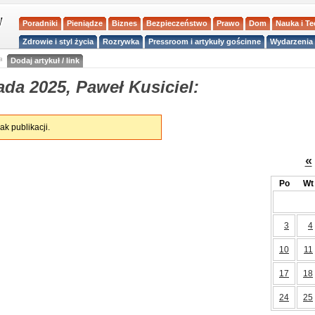
Poradniki
Pieniądze
Biznes
Bezpieczeństwo
Prawo
Dom
Nauka i T
Zdrowie i styl życia
Rozrywka
Pressroom i artykuły gościnne
Wydarzenia 
a
Dodaj artykuł / link
da 2025, Paweł Kusiciel:
ak publikacji.
«
Po
Wt
3
4
10
11
17
18
24
25