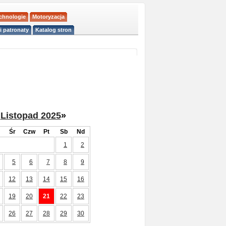
echnologie
Motoryzacja
i patronaty
Katalog stron
Listopad 2025
»
Śr
Czw
Pt
Sb
Nd
1
2
5
6
7
8
9
12
13
14
15
16
19
20
21
22
23
26
27
28
29
30