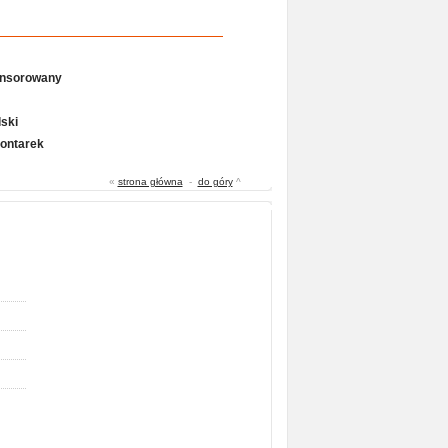
onsorowany
ski
Gontarek
«
strona główna
-
do góry
^