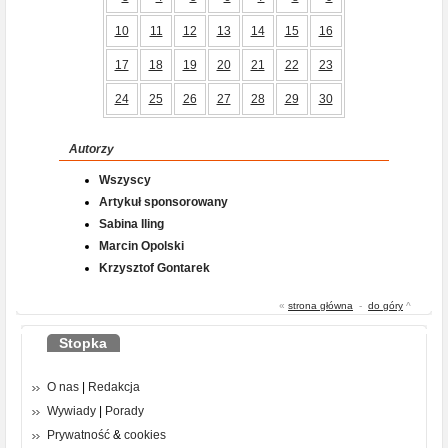
10
11
12
13
14
15
16
17
18
19
20
21
22
23
24
25
26
27
28
29
30
Autorzy
Wszyscy
Artykuł sponsorowany
Sabina Iling
Marcin Opolski
Krzysztof Gontarek
«
strona główna
-
do góry
^
Stopka
O nas
|
Redakcja
Wywiady
|
Porady
Prywatność
&
cookies