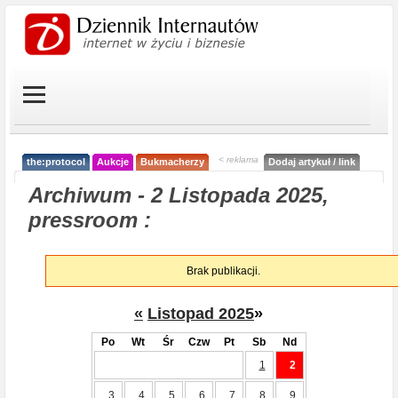
< reklama
the:protocol
Aukcje
Bukmacherzy
Dodaj artykuł / link
Archiwum - 2 Listopada 2025,
pressroom :
Brak publikacji.
«
Listopad 2025
»
Po
Wt
Śr
Czw
Pt
Sb
Nd
1
2
3
4
5
6
7
8
9