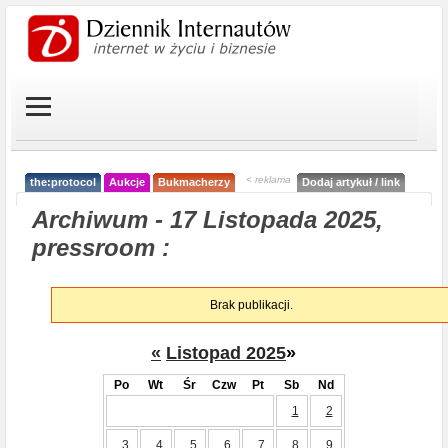
< reklama
the:protocol
Aukcje
Bukmacherzy
Dodaj artykuł / link
Archiwum - 17 Listopada 2025,
pressroom :
Brak publikacji.
«
Listopad 2025
»
Po
Wt
Śr
Czw
Pt
Sb
Nd
1
2
3
4
5
6
7
8
9