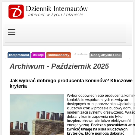
< reklama
the:protocol
Aukcje
Bukmacherzy
Dodaj artykuł / link
Archiwum - Październik 2025
Jak wybrać dobrego producenta kominów? Kluczowe
kryteria
Wybór odpowiedniego producenta komin
kontekście współczesnych rozwiązań
dostępnych m.in. poprzez https://pekabet.p
kluczowy krok w procesie budowy domu 
modernizacji systemu grzewczego. Właśc
dobrany komin zapewnia nie tylko
bezpieczeństwo, ale także efektywność
energetyczną.
Podczas poszukiwań war
zwrócić uwagę na kilka kluczowych
kryteriów, które pomogą dokonać