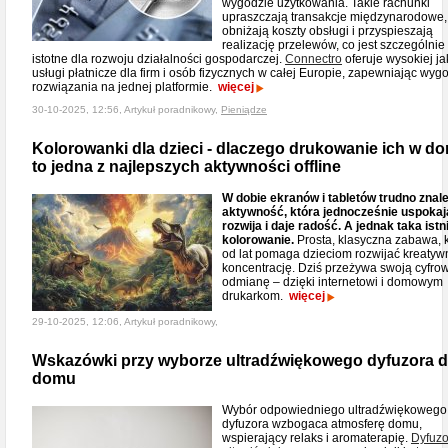
wygodzie użytkowania. Takie rachunki
upraszczają transakcje międzynarodowe,
obniżają koszty obsługi i przyspieszają
realizację przelewów, co jest szczególnie
istotne dla rozwoju działalności gospodarczej.
Connectro
oferuje wysokiej ja
usługi płatnicze dla firm i osób fizycznych w całej Europie, zapewniając wy
rozwiązania na jednej platformie.
więcej
30-10-2025, 12:56, Artykuł poradnikowy,
Pieniądze
Kolorowanki dla dzieci - dlaczego drukowanie ich w d
to jedna z najlepszych aktywności offline
W dobie ekranów i tabletów trudno znal
aktywność, która jednocześnie uspokaj
rozwija i daje radość. A jednak taka istn
kolorowanie.
Prosta, klasyczna zabawa, 
od lat pomaga dzieciom rozwijać kreatyw
koncentrację. Dziś przeżywa swoją cyfro
odmianę – dzięki internetowi i domowym
drukarkom.
więcej
29-10-2025, 12:06, Artykuł poradnikowy,
Wskazówki przy wyborze ultradźwiękowego dyfuzora 
domu
Wybór odpowiedniego ultradźwiękowego
dyfuzora wzbogaca atmosferę domu,
wspierający relaks i aromaterapię.
Dyfuzo