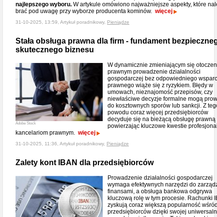
najlepszego wyboru.
W artykule omówiono najważniejsze aspekty, które nal
brać pod uwagę przy wyborze producenta kominów.
więcej
31-10-2025, 13:59, Artykuł poradnikowy,
Pieniądze
Stała obsługa prawna dla firm - fundament bezpieczneg
skutecznego biznesu
W dynamicznie zmieniającym się otoczen
prawnym prowadzenie działalności
gospodarczej bez odpowiedniego wsparc
prawnego wiąże się z ryzykiem. Błędy w
umowach, nieznajomość przepisów, czy
niewłaściwe decyzje formalne mogą pro
do kosztownych sporów lub sankcji. Z teg
powodu coraz więcej przedsiębiorców
decyduje się na bieżącą obsługę prawną 
Adobe Stock
powierzając kluczowe kwestie profesjon
kancelariom prawnym.
więcej
31-10-2025, 11:36, Artykuł poradnikowy,
Pieniądze
Zalety kont IBAN dla przedsiębiorców
Prowadzenie działalności gospodarczej
wymaga efektywnych narzędzi do zarząd
finansami, a obsługa bankowa odgrywa
kluczową rolę w tym procesie. Rachunki 
zyskują coraz większą popularność wśró
przedsiębiorców dzięki swojej uniwersaln