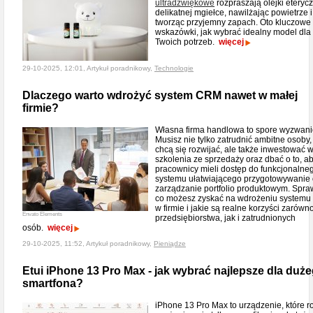
ultradźwiękowe
rozpraszają olejki eteryc
delikatnej mgiełce, nawilżając powietrze i
tworząc przyjemny zapach. Oto kluczowe
wskazówki, jak wybrać idealny model dla
Twoich potrzeb.
więcej
29-10-2025, 12:01, Artykuł poradnikowy,
Technologie
Dlaczego warto wdrożyć system CRM nawet w małej
firmie?
Własna firma handlowa to spore wyzwani
Musisz nie tylko zatrudnić ambitne osoby,
chcą się rozwijać, ale także inwestować 
szkolenia ze sprzedaży oraz dbać o to, a
pracownicy mieli dostęp do funkcjonalne
systemu ułatwiającego przygotowywanie o
zarządzanie portfolio produktowym. Spra
co możesz zyskać na wdrożeniu system
w firmie i jakie są realne korzyści zarówn
Envato Elements
przedsiębiorstwa, jak i zatrudnionych
osób.
więcej
29-10-2025, 11:52, Artykuł poradnikowy,
Pieniądze
Etui iPhone 13 Pro Max - jak wybrać najlepsze dla duż
smartfona?
iPhone 13 Pro Max to urządzenie, które r