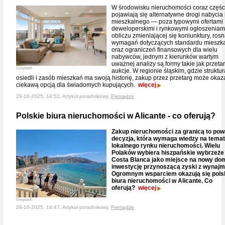
W środowisku nieruchomości coraz częśc
pojawiają się alternatywne drogi nabycia 
mieszkalnego — poza typowymi ofertami
deweloperskimi i rynkowymi ogłoszeniam
obliczu zmieniającej się koniunktury, ros
wymagań dotyczących standardu mieszk
oraz ograniczeń finansowych dla wielu
nabywców, jednym z kierunków wartym
uważnej analizy są formy takie jak przetar
Unsplash
aukcje. W regionie śląskim, gdzie struktur
osiedli i zasób mieszkań ma swoją historię, zakup przez przetarg może okaz
ciekawą opcją dla świadomych kupujących.
więcej
28-10-2025, 14:52, Artykuł poradnikowy,
Pieniądze
Polskie biura nieruchomości w Alicante - co oferują?
Zakup nieruchomości za granicą to po
decyzja, która wymaga wiedzy na temat
lokalnego rynku nieruchomości. Wielu
Polaków wybiera hiszpańskie wybrzeże
Costa Blanca jako miejsce na nowy dom
inwestycję przynoszącą zyski z wynajm
Ogromnym wsparciem okazują się pols
biura nieruchomości w Alicante. Co
oferują?
więcej
Unsplash
28-10-2025, 14:47, Artykuł poradnikowy,
Pieniądze