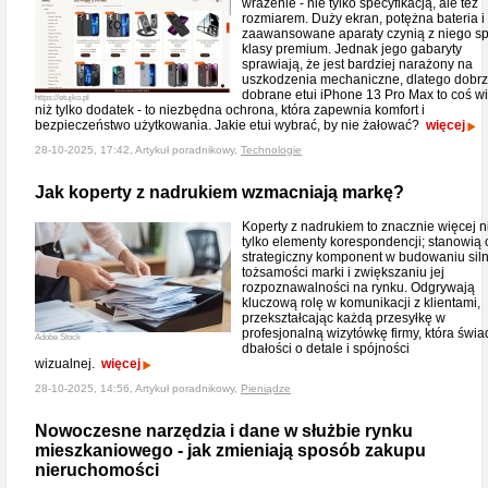
wrażenie - nie tylko specyfikacją, ale też
rozmiarem. Duży ekran, potężna bateria i
zaawansowane aparaty czynią z niego sp
klasy premium. Jednak jego gabaryty
sprawiają, że jest bardziej narażony na
uszkodzenia mechaniczne, dlatego dobr
dobrane etui iPhone 13 Pro Max to coś w
https://etujko.pl
niż tylko dodatek - to niezbędna ochrona, która zapewnia komfort i
bezpieczeństwo użytkowania. Jakie etui wybrać, by nie żałować?
więcej
28-10-2025, 17:42, Artykuł poradnikowy,
Technologie
Jak koperty z nadrukiem wzmacniają markę?
Koperty z nadrukiem to znacznie więcej n
tylko elementy korespondencji; stanowią
strategiczny komponent w budowaniu siln
tożsamości marki i zwiększaniu jej
rozpoznawalności na rynku. Odgrywają
kluczową rolę w komunikacji z klientami,
przekształcając każdą przesyłkę w
profesjonalną wizytówkę firmy, która świa
Adobe Stock
dbałości o detale i spójności
wizualnej.
więcej
28-10-2025, 14:56, Artykuł poradnikowy,
Pieniądze
Nowoczesne narzędzia i dane w służbie rynku
mieszkaniowego - jak zmieniają sposób zakupu
nieruchomości