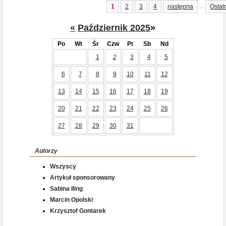
...
1
2
3
4
następna
Ostat
«
Październik 2025
»
Po
Wt
Śr
Czw
Pt
Sb
Nd
1
2
3
4
5
6
7
8
9
10
11
12
13
14
15
16
17
18
19
20
21
22
23
24
25
26
27
28
29
30
31
Autorzy
Wszyscy
Artykuł sponsorowany
Sabina Iling
Marcin Opolski
Krzysztof Gontarek