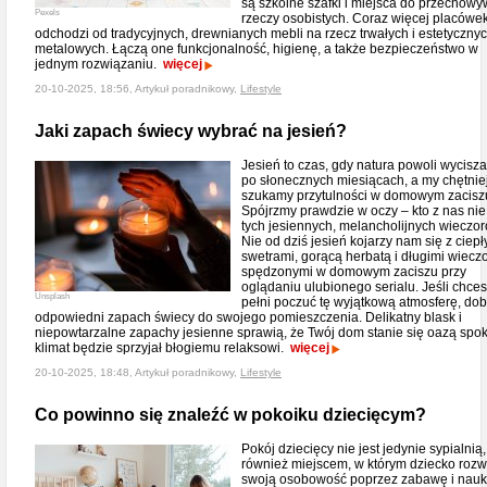
są szkolne szafki i miejsca do przechow
Pexels
rzeczy osobistych. Coraz więcej placówe
odchodzi od tradycyjnych, drewnianych mebli na rzecz trwałych i estetycznyc
metalowych. Łączą one funkcjonalność, higienę, a także bezpieczeństwo w
jednym rozwiązaniu.
więcej
20-10-2025, 18:56, Artykuł poradnikowy,
Lifestyle
Jaki zapach świecy wybrać na jesień?
Jesień to czas, gdy natura powoli wycisza
po słonecznych miesiącach, a my chętnie
szukamy przytulności w domowym zacisz
Spójrzmy prawdzie w oczy – kto z nas nie 
tych jesiennych, melancholijnych wieczo
Nie od dziś jesień kojarzy nam się z ciepł
swetrami, gorącą herbatą i długimi wiecz
spędzonymi w domowym zaciszu przy
oglądaniu ulubionego serialu. Jeśli chce
Unsplash
pełni poczuć tę wyjątkową atmosferę, dob
odpowiedni zapach świecy do swojego pomieszczenia. Delikatny blask i
niepowtarzalne zapachy jesienne sprawią, że Twój dom stanie się oazą spok
klimat będzie sprzyjał błogiemu relaksowi.
więcej
20-10-2025, 18:48, Artykuł poradnikowy,
Lifestyle
Co powinno się znaleźć w pokoiku dziecięcym?
Pokój dziecięcy nie jest jedynie sypialnią,
również miejscem, w którym dziecko rozw
swoją osobowość poprzez zabawę i nauk