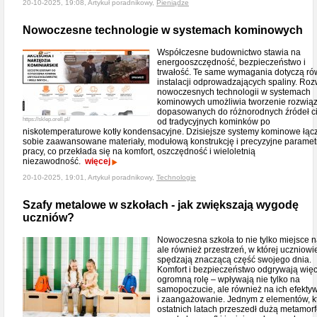
20-10-2025, 19:08, Artykuł poradnikowy,
Pieniądze
Nowoczesne technologie w systemach kominowych
Współczesne budownictwo stawia na
energooszczędność, bezpieczeństwo i
trwałość. Te same wymagania dotyczą ró
instalacji odprowadzających spaliny. Roz
nowoczesnych technologii w systemach
kominowych umożliwia tworzenie rozwią
dopasowanych do różnorodnych źródeł ci
https://sklep.orell.pl/
od tradycyjnych kominków po
niskotemperaturowe kotły kondensacyjne. Dzisiejsze systemy kominowe łąc
sobie zaawansowane materiały, modułową konstrukcję i precyzyjne paramet
pracy, co przekłada się na komfort, oszczędność i wieloletnią
niezawodność.
więcej
20-10-2025, 19:01, Artykuł poradnikowy,
Technologie
Szafy metalowe w szkołach - jak zwiększają wygodę
uczniów?
Nowoczesna szkoła to nie tylko miejsce n
ale również przestrzeń, w której uczniowi
spędzają znaczącą część swojego dnia.
Komfort i bezpieczeństwo odgrywają wię
ogromną rolę – wpływają nie tylko na
samopoczucie, ale również na ich efekty
i zaangażowanie. Jednym z elementów, k
ostatnich latach przeszedł dużą metamorf