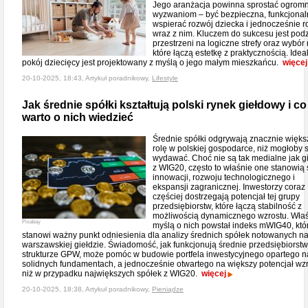
Jego aranżacja powinna sprostać ogrom
wyzwaniom – być bezpieczna, funkcjonal
wspierać rozwój dziecka i jednocześnie 
wraz z nim. Kluczem do sukcesu jest podz
przestrzeni na logiczne strefy oraz wybór 
które łączą estetkę z praktycznością. Idea
pokój dziecięcy jest projektowany z myślą o jego małym mieszkańcu.
więcej
20-10-2025, 18:43, Artykuł poradnikowy,
Lifestyle
Jak średnie spółki kształtują polski rynek giełdowy i co
warto o nich wiedzieć
Średnie spółki odgrywają znacznie więks
rolę w polskiej gospodarce, niż mogłoby s
wydawać. Choć nie są tak medialne jak g
z WIG20, często to właśnie one stanowią 
innowacji, rozwoju technologicznego i
ekspansji zagranicznej. Inwestorzy coraz
częściej dostrzegają potencjał tej grupy
przedsiębiorstw, które łączą stabilność z
możliwością dynamicznego wzrostu. Właś
Pixabay
myślą o nich powstał indeks mWIG40, któ
stanowi ważny punkt odniesienia dla analizy średnich spółek notowanych n
warszawskiej giełdzie. Świadomość, jak funkcjonują średnie przedsiębiorst
strukturze GPW, może pomóc w budowie portfela inwestycyjnego opartego n
solidnych fundamentach, a jednocześnie otwartego na większy potencjał wz
niż w przypadku największych spółek z WIG20.
więcej
20-10-2025, 18:38, Artykuł poradnikowy,
Pieniądze