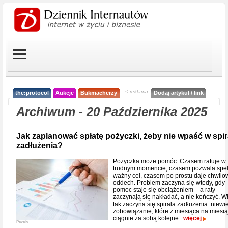
< reklama
the:protocol
Aukcje
Bukmacherzy
Dodaj artykuł / link
Archiwum - 20 Października 2025
Jak zaplanować spłatę pożyczki, żeby nie wpaść w spir
zadłużenia?
Pożyczka może pomóc. Czasem ratuje w
trudnym momencie, czasem pozwala speł
ważny cel, czasem po prostu daje chwilo
oddech. Problem zaczyna się wtedy, gdy
pomoc staje się obciążeniem – a raty
zaczynają się nakładać, a nie kończyć. W
tak zaczyna się spirala zadłużenia: niewie
zobowiązanie, które z miesiąca na miesi
ciągnie za sobą kolejne.
więcej
Pexels