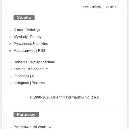
«
strona główna
-
do góry
^
Stopka
O nas
|
Redakcja
Wywiady
|
Porady
Prywatność
&
cookies
Mapa serwisu
|
RSS
Reklama
|
Wpisy gościnne
Katalog
|
Kalendarium
Facebook
|
X
Instagram
|
Pinterest
© 1998-2026
Dziennik Internautów
Sp. z o.o.
Partnerzy
Przeprowadzki Wrocław