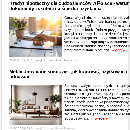
Kredyt hipoteczny dla cudzoziemców w Polsce - warunk
dokumenty i skuteczna ścieżka uzyskania
Coraz więcej obcokrajowców planuje za
mieszkania w Polsce, ale barierą pozosta
formalność, język procedur i różnice w oc
ryzyka przez banki. Dobrze przygotowany
kredyt hipoteczny dla cudzoziemców jest
jednak w zasięgu ręki – pod warunkiem, 
wyprzedzeniem zaplanujesz dokumenty,
udowodnisz stabilne dochody i zadbasz 
przejrzystą historię płatniczą.
więcej
20-10-2025, 18:20, Artykuł poradnikowy,
Pieniądze
Meble drewniane sosnowe - jak kupować, użytkować i
odnawiać
Szukasz trwałych, naturalnych i rozsądny
cenowo rozwiązań do domu? Meble dre
sosnowe z litego drewna łączą funkcjona
z ciepłą estetyką i łatwością renowacji. W
trzeciej części poradnika podpowiadamy, 
świadomie wybrać sosnę, jak ocenić jako
salonie, które wykończenie dobrać do try
życia oraz jak pielęgnować i odnawiać m
aby służyły latami.
więcej
20-10-2025, 18:04, Artykuł poradnikowy,
Lifestyle