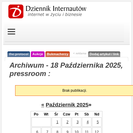
< reklama
the:protocol
Aukcje
Bukmacherzy
Dodaj artykuł / link
Archiwum - 18 Października 2025,
pressroom :
Brak publikacji.
«
Październik 2025
»
Po
Wt
Śr
Czw
Pt
Sb
Nd
1
2
3
4
5
6
7
8
9
10
11
12