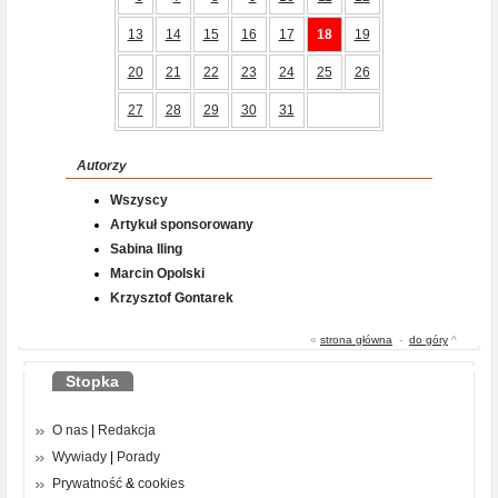
13
14
15
16
17
18
19
20
21
22
23
24
25
26
27
28
29
30
31
Autorzy
Wszyscy
Artykuł sponsorowany
Sabina Iling
Marcin Opolski
Krzysztof Gontarek
«
strona główna
-
do góry
^
Stopka
O nas
|
Redakcja
Wywiady
|
Porady
Prywatność
&
cookies