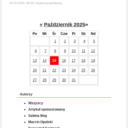
15-10-2025, 00:00, Artykuł poradnikowy,
«
Październik 2025
»
Po
Wt
Śr
Czw
Pt
Sb
Nd
1
2
3
4
5
6
7
8
9
10
11
12
13
14
15
16
17
18
19
20
21
22
23
24
25
26
27
28
29
30
31
Autorzy
Wszyscy
Artykuł sponsorowany
Sabina Iling
Marcin Opolski