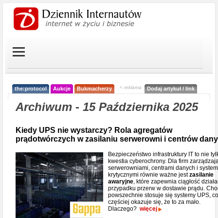
< reklama
the:protocol
Aukcje
Bukmacherzy
Dodaj artykuł / link
Archiwum - 15 Października 2025
Kiedy UPS nie wystarczy? Rola agregatów
prądotwórczych w zasilaniu serwerowni i centrów dan
Bezpieczeństwo infrastruktury IT to nie tyl
kwestia cyberochrony. Dla firm zarządzaj
serwerowniami, centrami danych i syste
krytycznymi równie ważne jest
zasilanie
awaryjne
, które zapewnia ciągłość dział
przypadku przerw w dostawie prądu. Cho
powszechnie stosuje się systemy UPS, c
częściej okazuje się, że to za mało.
Dlaczego?
więcej