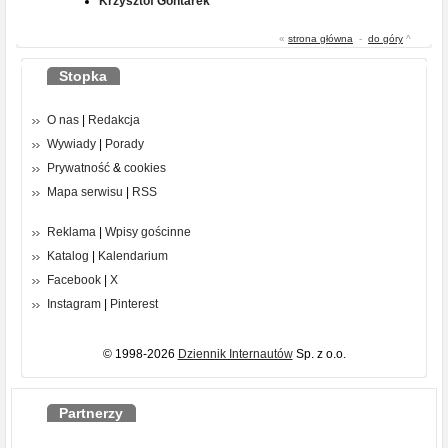
Krzysztof Gontarek
«
strona główna
-
do góry
^
Stopka
O nas
|
Redakcja
Wywiady
|
Porady
Prywatność
&
cookies
Mapa serwisu
|
RSS
Reklama
|
Wpisy gościnne
Katalog
|
Kalendarium
Facebook
|
X
Instagram
|
Pinterest
© 1998-2026
Dziennik Internautów
Sp. z o.o.
Partnerzy