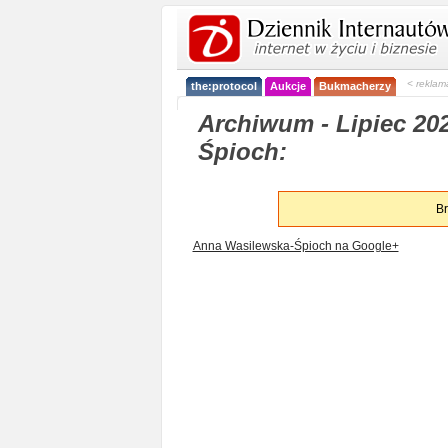
< reklam
the:protocol
Aukcje
Bukmacherzy
Archiwum - Lipiec 20
Śpioch:
Br
Anna Wasilewska-Śpioch na Google+