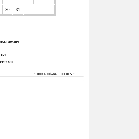
30
31
onsorowany
ski
Gontarek
«
strona główna
-
do góry
^