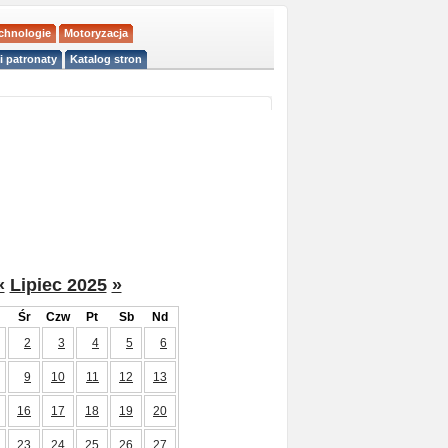
echnologie
Motoryzacja
i patronaty
Katalog stron
«
Lipiec 2025
»
Śr
Czw
Pt
Sb
Nd
2
3
4
5
6
9
10
11
12
13
16
17
18
19
20
23
24
25
26
27