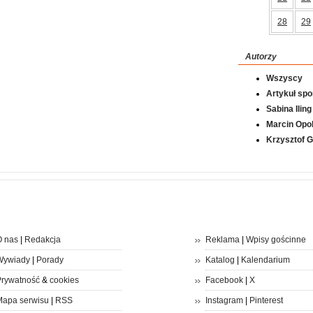
28
29
Autorzy
Wszyscy
Artykuł sp
Sabina Iling
Marcin Opol
Krzysztof 
 nas
|
Redakcja
Reklama
|
Wpisy gościnne
Wywiady
|
Porady
Katalog
|
Kalendarium
rywatność
&
cookies
Facebook
|
X
apa serwisu
|
RSS
Instagram
|
Pinterest