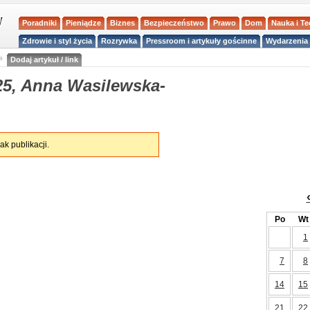
Poradniki
Pieniądze
Biznes
Bezpieczeństwo
Prawo
Dom
Nauka i T
Zdrowie i styl życia
Rozrywka
Pressroom i artykuły gościnne
Wydarzenia 
a
Dodaj artykuł / link
25, Anna Wasilewska-
ak publikacji.
Po
Wt
1
7
8
14
15
21
22