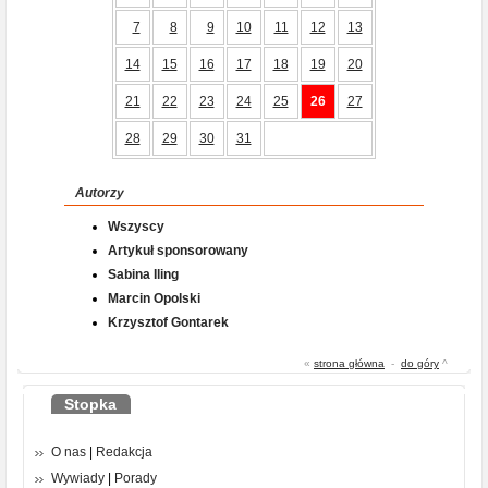
7
8
9
10
11
12
13
14
15
16
17
18
19
20
21
22
23
24
25
26
27
28
29
30
31
Autorzy
Wszyscy
Artykuł sponsorowany
Sabina Iling
Marcin Opolski
Krzysztof Gontarek
«
strona główna
-
do góry
^
Stopka
O nas
|
Redakcja
Wywiady
|
Porady