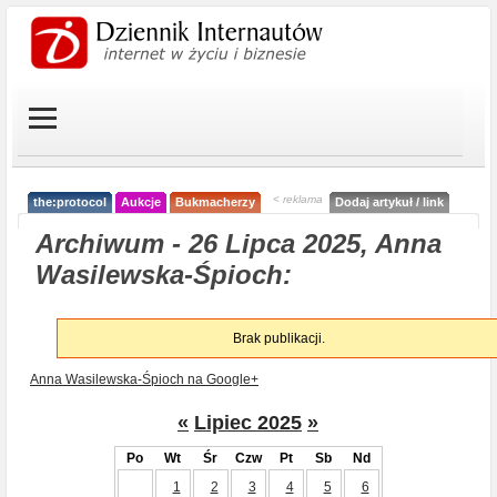
< reklama
the:protocol
Aukcje
Bukmacherzy
Dodaj artykuł / link
Archiwum - 26 Lipca 2025, Anna
Wasilewska-Śpioch:
Brak publikacji.
Anna Wasilewska-Śpioch na Google+
«
Lipiec 2025
»
Po
Wt
Śr
Czw
Pt
Sb
Nd
1
2
3
4
5
6