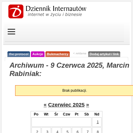
< reklama
the:protocol
Aukcje
Bukmacherzy
Dodaj artykuł / link
Archiwum - 9 Czerwca 2025, Marcin
Rabiniak:
Brak publikacji.
«
Czerwiec 2025
»
Po
Wt
Śr
Czw
Pt
Sb
Nd
1
2
3
4
5
6
7
8