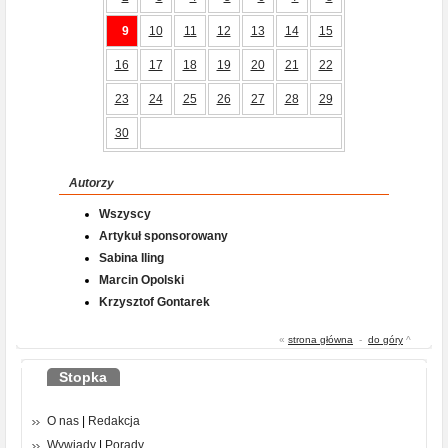
9
10
11
12
13
14
15
16
17
18
19
20
21
22
23
24
25
26
27
28
29
30
Autorzy
Wszyscy
Artykuł sponsorowany
Sabina Iling
Marcin Opolski
Krzysztof Gontarek
«
strona główna
-
do góry
^
Stopka
O nas
|
Redakcja
Wywiady
|
Porady