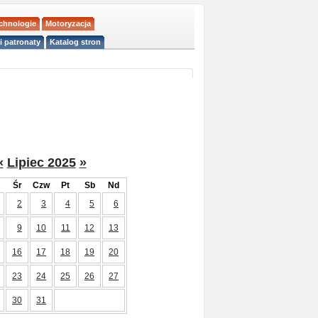
echnologie
Motoryzacja
i patronaty
Katalog stron
«
Lipiec 2025
»
Śr
Czw
Pt
Sb
Nd
2
3
4
5
6
9
10
11
12
13
16
17
18
19
20
23
24
25
26
27
30
31