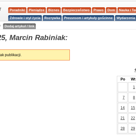
Poradniki
Pieniądze
Biznes
Bezpieczeństwo
Prawo
Dom
Nauka i T
Zdrowie i styl życia
Rozrywka
Pressroom i artykuły gościnne
Wydarzenia 
a
Dodaj artykuł / link
5, Marcin Rabiniak:
ak publikacji.
Po
Wt
1
7
8
14
15
21
22
28
29