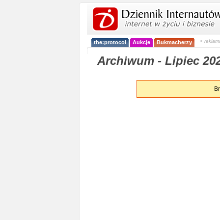
< reklam
the:protocol
Aukcje
Bukmacherzy
Archiwum - Lipiec 202
Br