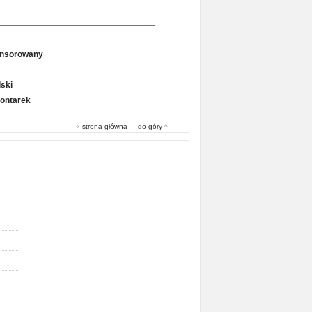
onsorowany
ski
Gontarek
«
strona główna
-
do góry
^