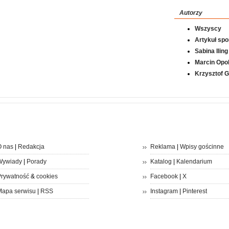
Autorzy
Wszyscy
Artykuł sp
Sabina Iling
Marcin Opol
Krzysztof 
 nas
|
Redakcja
Reklama
|
Wpisy gościnne
Wywiady
|
Porady
Katalog
|
Kalendarium
rywatność
&
cookies
Facebook
|
X
apa serwisu
|
RSS
Instagram
|
Pinterest