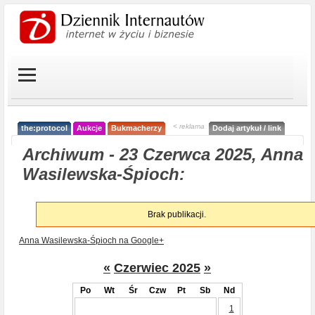
< reklama
the:protocol
Aukcje
Bukmacherzy
Dodaj artykuł / link
Archiwum - 23 Czerwca 2025, Anna
Wasilewska-Śpioch:
Brak publikacji.
Anna Wasilewska-Śpioch na Google+
«
Czerwiec 2025
»
Po
Wt
Śr
Czw
Pt
Sb
Nd
1