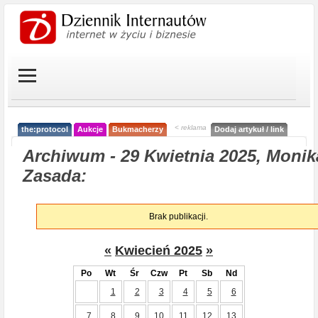
< reklama
the:protocol
Aukcje
Bukmacherzy
Dodaj artykuł / link
Archiwum - 29 Kwietnia 2025, Monik
Zasada:
Brak publikacji.
«
Kwiecień 2025
»
Po
Wt
Śr
Czw
Pt
Sb
Nd
1
2
3
4
5
6
7
8
9
10
11
12
13