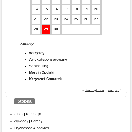
14
15
16
17
18
19
20
21
22
23
24
25
26
27
28
29
30
Autorzy
Wszyscy
Artykuł sponsorowany
Sabina Iling
Marcin Opolski
Krzysztof Gontarek
«
strona główna
-
do góry
^
Stopka
O nas
|
Redakcja
Wywiady
|
Porady
Prywatność
&
cookies