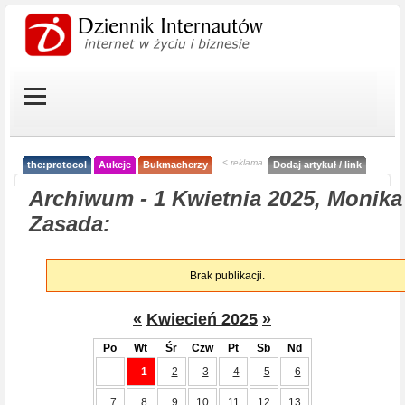
< reklama
the:protocol
Aukcje
Bukmacherzy
Dodaj artykuł / link
Archiwum - 1 Kwietnia 2025, Monika
Zasada:
Brak publikacji.
«
Kwiecień 2025
»
Po
Wt
Śr
Czw
Pt
Sb
Nd
1
2
3
4
5
6
7
8
9
10
11
12
13