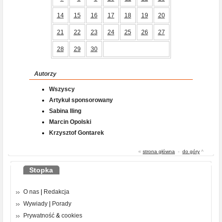
14
15
16
17
18
19
20
21
22
23
24
25
26
27
28
29
30
Autorzy
Wszyscy
Artykuł sponsorowany
Sabina Iling
Marcin Opolski
Krzysztof Gontarek
«
strona główna
-
do góry
^
Stopka
O nas
|
Redakcja
Wywiady
|
Porady
Prywatność
&
cookies