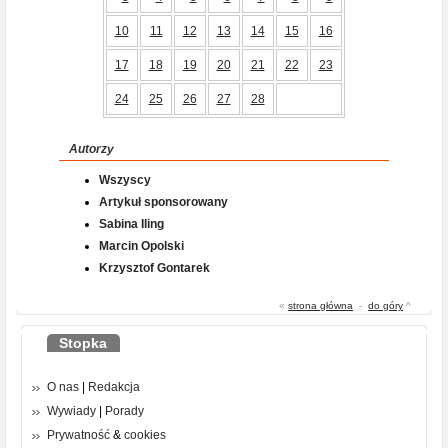
10
11
12
13
14
15
16
17
18
19
20
21
22
23
24
25
26
27
28
Autorzy
Wszyscy
Artykuł sponsorowany
Sabina Iling
Marcin Opolski
Krzysztof Gontarek
«
strona główna
-
do góry
^
Stopka
O nas
|
Redakcja
Wywiady
|
Porady
Prywatność
&
cookies