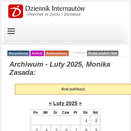
< reklama
the:protocol
Aukcje
Bukmacherzy
Dodaj artykuł / link
Archiwum - Luty 2025, Monika
Zasada:
Brak publikacji.
«
Luty 2025
»
Po
Wt
Śr
Czw
Pt
Sb
Nd
1
2
3
4
5
6
7
8
9