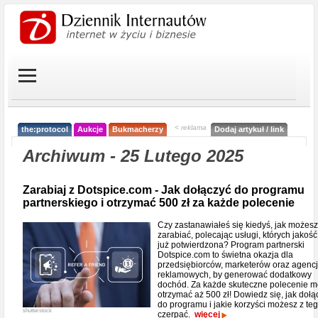
< reklama
the:protocol
Aukcje
Bukmacherzy
Dodaj artykuł / link
Archiwum - 25 Lutego 2025
Zarabiaj z Dotspice.com - Jak dołączyć do programu
partnerskiego i otrzymać 500 zł za każde polecenie
Czy zastanawiałeś się kiedyś, jak możesz
zarabiać, polecając usługi, których jakość 
już potwierdzona? Program partnerski
Dotspice.com to świetna okazja dla
przedsiębiorców, marketerów oraz agencj
reklamowych, by generować dodatkowy
dochód. Za każde skuteczne polecenie 
otrzymać aż 500 zł! Dowiedz się, jak dołą
do programu i jakie korzyści możesz z te
shutterstock
czerpać.
więcej