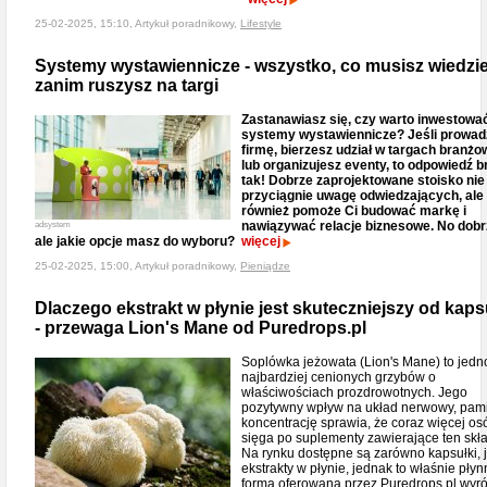
25-02-2025, 15:10, Artykuł poradnikowy,
Lifestyle
Systemy wystawiennicze - wszystko, co musisz wiedzie
zanim ruszysz na targi
Zastanawiasz się, czy warto inwestowa
systemy wystawiennicze? Jeśli prowad
firmę, bierzesz udział w targach branż
lub organizujesz eventy, to odpowiedź b
tak! Dobrze zaprojektowane stoisko nie
przyciągnie uwagę odwiedzających, ale
również pomoże Ci budować markę i
nawiązywać relacje biznesowe. No dobr
adsystem
ale jakie opcje masz do wyboru?
więcej
25-02-2025, 15:00, Artykuł poradnikowy,
Pieniądze
Dlaczego ekstrakt w płynie jest skuteczniejszy od kaps
- przewaga Lion's Mane od Puredrops.pl
Soplówka jeżowata (Lion's Mane) to jedn
najbardziej cenionych grzybów o
właściwościach prozdrowotnych. Jego
pozytywny wpływ na układ nerwowy, pami
koncentrację sprawia, że coraz więcej os
sięga po suplementy zawierające ten skła
Na rynku dostępne są zarówno kapsułki, j
ekstrakty w płynie, jednak to właśnie pły
forma oferowana przez Puredrops.pl wyr