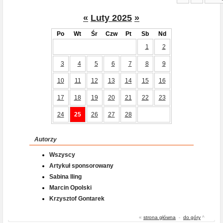
«
Luty 2025
»
Po
Wt
Śr
Czw
Pt
Sb
Nd
1
2
3
4
5
6
7
8
9
10
11
12
13
14
15
16
17
18
19
20
21
22
23
24
25
26
27
28
Autorzy
Wszyscy
Artykuł sponsorowany
Sabina Iling
Marcin Opolski
Krzysztof Gontarek
«
strona główna
-
do góry
^