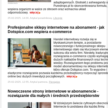
adaptogennych. Ekstrakt z ashwagandy 
shutterstock
Puredrops.pl to skoncentrowana formuła, 
wspiera organizm w walce ze stresem oraz wzmacnia układ
odpornościowy.
więcej
25-02-2025, 14:00, Artykuł poradnikowy,
Lifestyle
Profesjonalne sklepy internetowe na abonament - jak
Dotspice.com wspiera e-commerce
Handel internetowy rozwija się w
błyskawicznym tempie, a posiadanie
nowoczesnego i funkcjonalnego sklepu
internetowego stało się kluczowym elem
sukcesu dla wielu firm. Niestety, tradycyjn
rozwiązania e-commerce często wymaga
dużych nakładów finansowych oraz techn
wiedzy. Rozwiązaniem tego problemu jes
model abonamentowy na sklepy internet
shutterstock
który oferuje Dotspice.com. To wygodne i
elastyczne rozwiązanie pozwala każdemu przedsiębiorcy rozpocząć sprzed
online bez dużych inwestycji początkowych.
więcej
25-02-2025, 12:55, Artykuł partnera,
Pieniądze
Nowoczesne strony internetowe w abonamencie -
rozwiązanie dla małych i średnich przedsiębiorstw
W dzisiejszym świecie cyfrowym obecnoś
Internecie to podstawa dla każdej firmy.