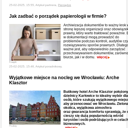
25-02-2025, 15:55, Artykuł partnera,
Pieniądze
Jak zadbać o porządek papierologii w firmie?
Archiwizacja dokumentów to ważny krok 
stronę lepszej organizacji oraz obowiąze
prawny, który warto traktować poważnie. 
w dokumentacji mogą prowadzić do
problemów podczas kontroli, audytów czy
rozwiązywaniu sporów prawnych. Dlatego
ważne jest, aby odpowiednio zarządzać
przechowywaniem dokumentów, zarówn
biurze, jak i w domu.
więcej
Freepik
25-02-2025, 15:46, Artykuł poradnikowy,
Wyjątkowe miejsce na nocleg we Wrocławiu: Arche
Klasztor
Butikowy hotel Arche Klasztor położon
dzielnicy Karłowice to idealny wybór dla
osób, które szukają wyjątkowego miejs
aby przenocować we Wrocławiu. Zielon
okolica, wyjątkowa atmosfera
oraz gwarancja komfortu sprawiają, że 
cieszy się dużą popularnością wśród
turystów i osób podróżujących w celac
biznesowych.
Pixabay
więcej