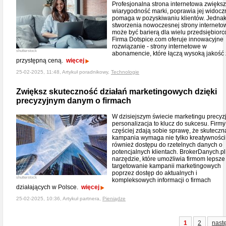
Profesjonalna strona internetowa zwięks
wiarygodność marki, poprawia jej widocz
pomaga w pozyskiwaniu klientów. Jednak
stworzenia nowoczesnej strony interneto
może być barierą dla wielu przedsiębiorc
Firma Dotspice.com oferuje innowacyjne
rozwiązanie - strony internetowe w
shutterstock
abonamencie, które łączą wysoką jakość 
przystępną ceną.
więcej
25-02-2025, 11:48, Artykuł poradnikowy,
Technologie
Zwiększ skuteczność działań marketingowych dzięki
precyzyjnym danym o firmach
W dzisiejszym świecie marketingu precyzj
personalizacja to klucz do sukcesu. Firmy
częściej zdają sobie sprawę, że skuteczn
kampania wymaga nie tylko kreatywności,
również dostępu do rzetelnych danych o
potencjalnych klientach. BrokerDanych.pl
narzędzie, które umożliwia firmom lepsze
targetowanie kampanii marketingowych
poprzez dostęp do aktualnych i
shutterstock
kompleksowych informacji o firmach
działających w Polsce.
więcej
25-02-2025, 10:36, Artykuł partnera,
Pieniądze
1
2
nast