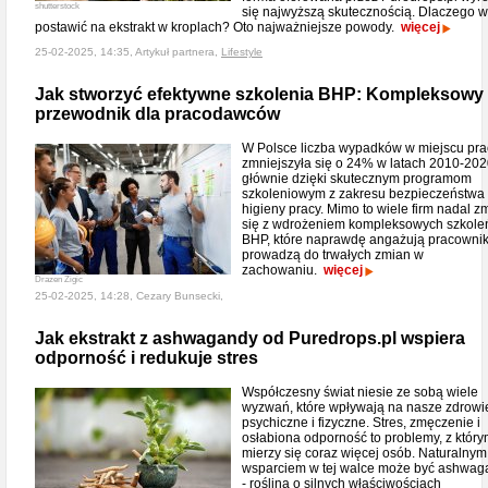
shutterstock
się najwyższą skutecznością. Dlaczego w
postawić na ekstrakt w kroplach? Oto najważniejsze powody.
więcej
25-02-2025, 14:35, Artykuł partnera,
Lifestyle
Jak stworzyć efektywne szkolenia BHP: Kompleksowy
przewodnik dla pracodawców
W Polsce liczba wypadków w miejscu pra
zmniejszyła się o 24% w latach 2010-202
głównie dzięki skutecznym programom
szkoleniowym z zakresu bezpieczeństwa 
higieny pracy. Mimo to wiele firm nadal 
się z wdrożeniem kompleksowych szkole
BHP, które naprawdę angażują pracownik
prowadzą do trwałych zmian w
zachowaniu.
więcej
Drazen Zigic
25-02-2025, 14:28, Cezary Bunsecki,
Jak ekstrakt z ashwagandy od Puredrops.pl wspiera
odporność i redukuje stres
Współczesny świat niesie ze sobą wiele
wyzwań, które wpływają na nasze zdrowi
psychiczne i fizyczne. Stres, zmęczenie i
osłabiona odporność to problemy, z który
mierzy się coraz więcej osób. Naturalnym
wsparciem w tej walce może być ashwa
- roślina o silnych właściwościach