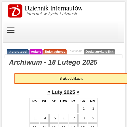
< reklama
the:protocol
Aukcje
Bukmacherzy
Dodaj artykuł / link
Archiwum - 18 Lutego 2025
Brak publikacji.
«
Luty 2025
»
Po
Wt
Śr
Czw
Pt
Sb
Nd
1
2
3
4
5
6
7
8
9