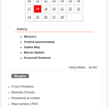
10
11
12
13
14
15
16
17
18
19
20
21
22
23
24
25
26
27
28
Autorzy
Wszyscy
Artykuł sponsorowany
Sabina Iling
Marcin Opolski
Krzysztof Gontarek
«
strona główna
-
do góry
^
Stopka
O nas
|
Redakcja
Wywiady
|
Porady
Prywatność
&
cookies
Mapa serwisu
|
RSS