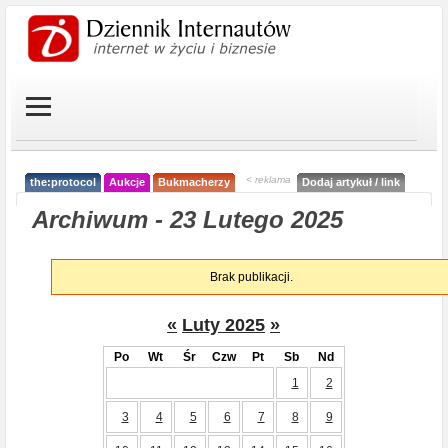
< reklama
the:protocol
Aukcje
Bukmacherzy
Dodaj artykuł / link
Archiwum - 23 Lutego 2025
Brak publikacji.
«
Luty 2025
»
Po
Wt
Śr
Czw
Pt
Sb
Nd
1
2
3
4
5
6
7
8
9