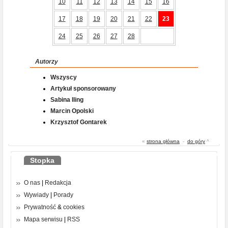
10
11
12
13
14
15
16
17
18
19
20
21
22
23
24
25
26
27
28
Autorzy
Wszyscy
Artykuł sponsorowany
Sabina Iling
Marcin Opolski
Krzysztof Gontarek
«
strona główna
-
do góry
^
Stopka
O nas
|
Redakcja
Wywiady
|
Porady
Prywatność
&
cookies
Mapa serwisu
|
RSS