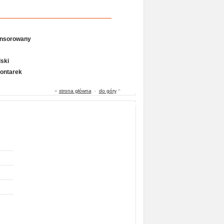
onsorowany
ski
Gontarek
«
strona główna
-
do góry
^