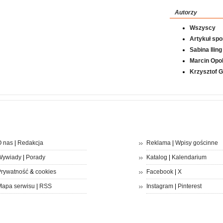
Autorzy
Wszyscy
Artykuł sp
Sabina Iling
Marcin Opol
Krzysztof 
 nas
|
Redakcja
Reklama
|
Wpisy gościnne
Wywiady
|
Porady
Katalog
|
Kalendarium
rywatność
&
cookies
Facebook
|
X
apa serwisu
|
RSS
Instagram
|
Pinterest