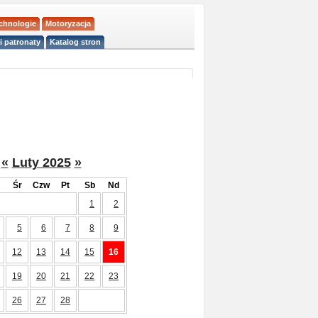
echnologie
Motoryzacja
i patronaty
Katalog stron
«
Luty 2025
»
Śr
Czw
Pt
Sb
Nd
1
2
5
6
7
8
9
12
13
14
15
16
19
20
21
22
23
26
27
28