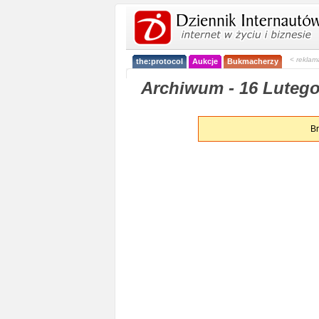
< reklam
the:protocol
Aukcje
Bukmacherzy
Archiwum - 16 Lutego
Br