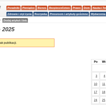
Poradniki
Pieniądze
Biznes
Bezpieczeństwo
Prawo
Dom
Nauka i T
Zdrowie i styl życia
Rozrywka
Pressroom i artykuły gościnne
Wydarzenia 
a
Dodaj artykuł / link
 2025
ak publikacji.
Po
Wt
3
4
10
11
17
18
24
25