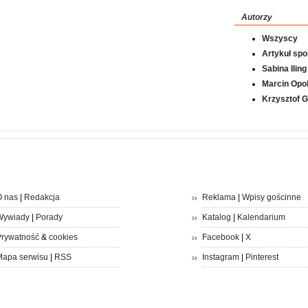
Autorzy
Wszyscy
Artykuł sp
Sabina Iling
Marcin Opol
Krzysztof 
 nas
|
Redakcja
Reklama
|
Wpisy gościnne
Wywiady
|
Porady
Katalog
|
Kalendarium
rywatność
&
cookies
Facebook
|
X
apa serwisu
|
RSS
Instagram
|
Pinterest