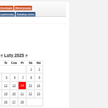
echnologie
Motoryzacja
i patronaty
Katalog stron
«
Luty 2025
»
Śr
Czw
Pt
Sb
Nd
1
2
5
6
7
8
9
12
13
14
15
16
19
20
21
22
23
26
27
28