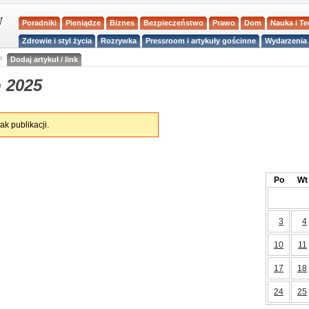
Poradniki
Pieniądze
Biznes
Bezpieczeństwo
Prawo
Dom
Nauka i T
Zdrowie i styl życia
Rozrywka
Pressroom i artykuły gościnne
Wydarzenia 
a
Dodaj artykuł / link
 2025
ak publikacji.
Po
Wt
3
4
10
11
17
18
24
25