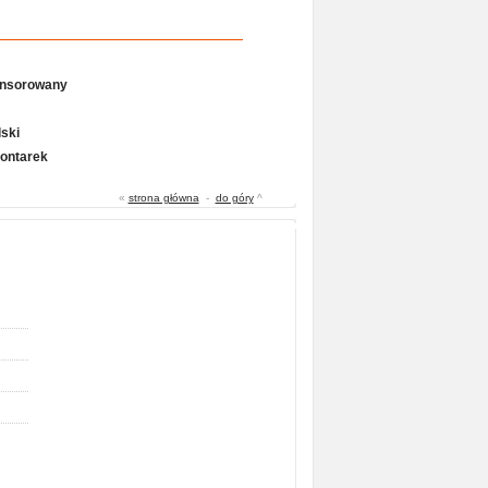
onsorowany
ski
Gontarek
«
strona główna
-
do góry
^