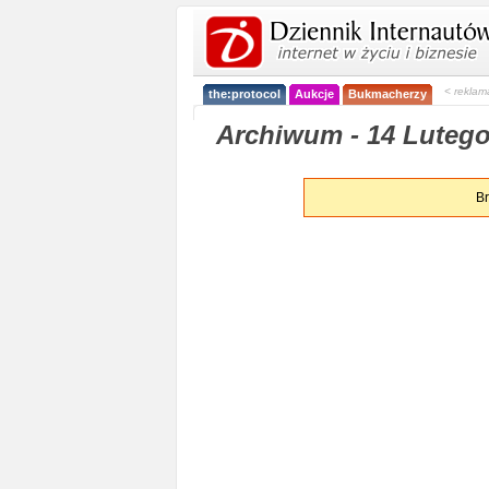
< reklam
the:protocol
Aukcje
Bukmacherzy
Archiwum - 14 Lutego
Br