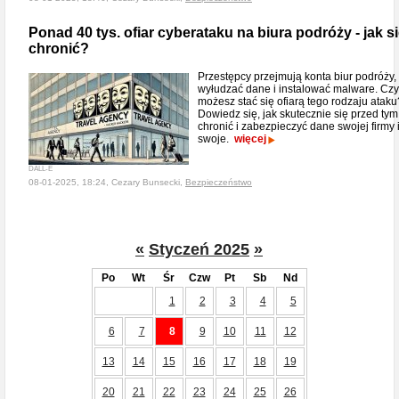
Ponad 40 tys. ofiar cyberataku na biura podróży - jak s
chronić?
Przestępcy przejmują konta biur podróży,
wyłudzać dane i instalować malware. Czy
możesz stać się ofiarą tego rodzaju ataku
Dowiedz się, jak skutecznie się przed tym
chronić i zabezpieczyć dane swojej firmy 
swoje.
więcej
DALL-E
08-01-2025, 18:24, Cezary Bunsecki,
Bezpieczeństwo
«
Styczeń 2025
»
Po
Wt
Śr
Czw
Pt
Sb
Nd
1
2
3
4
5
6
7
8
9
10
11
12
13
14
15
16
17
18
19
20
21
22
23
24
25
26