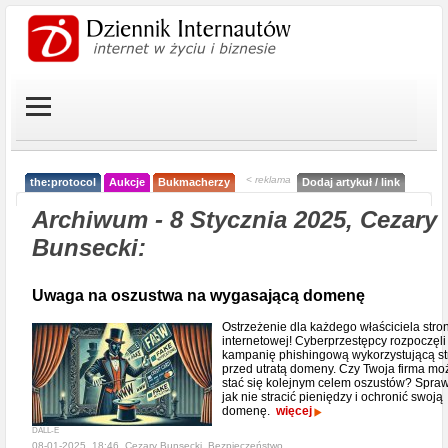
< reklama
the:protocol
Aukcje
Bukmacherzy
Dodaj artykuł / link
Archiwum - 8 Stycznia 2025, Cezary
Bunsecki:
Uwaga na oszustwa na wygasającą domenę
Ostrzeżenie dla każdego właściciela stro
internetowej! Cyberprzestępcy rozpoczęl
kampanię phishingową wykorzystującą st
przed utratą domeny. Czy Twoja firma mo
stać się kolejnym celem oszustów? Spra
jak nie stracić pieniędzy i ochronić swoją
domenę.
więcej
DALL-E
08-01-2025, 18:46, Cezary Bunsecki,
Bezpieczeństwo