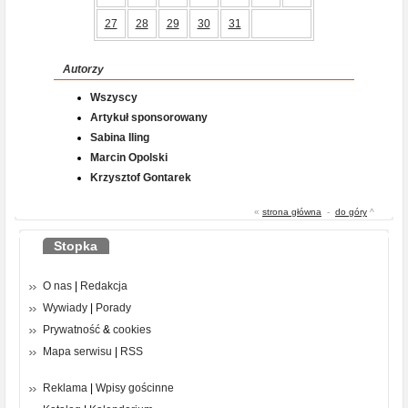
27
28
29
30
31
Autorzy
Wszyscy
Artykuł sponsorowany
Sabina Iling
Marcin Opolski
Krzysztof Gontarek
«
strona główna
-
do góry
^
Stopka
O nas
|
Redakcja
Wywiady
|
Porady
Prywatność
&
cookies
Mapa serwisu
|
RSS
Reklama
|
Wpisy gościnne