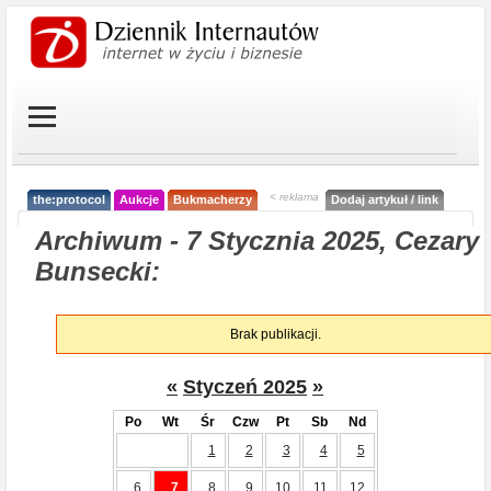
< reklama
the:protocol
Aukcje
Bukmacherzy
Dodaj artykuł / link
Archiwum - 7 Stycznia 2025, Cezary
Bunsecki:
Brak publikacji.
«
Styczeń 2025
»
Po
Wt
Śr
Czw
Pt
Sb
Nd
1
2
3
4
5
6
7
8
9
10
11
12