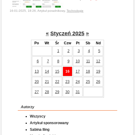
16-01-2025, 18:26, Artykuł poradnikowy,
Technologie
«
Styczeń 2025
»
Po
Wt
Śr
Czw
Pt
Sb
Nd
1
2
3
4
5
6
7
8
9
10
11
12
13
14
15
16
17
18
19
20
21
22
23
24
25
26
27
28
29
30
31
Autorzy
Wszyscy
Artykuł sponsorowany
Sabina Iling