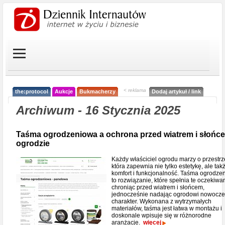
< reklama
the:protocol
Aukcje
Bukmacherzy
Dodaj artykuł / link
Archiwum - 16 Stycznia 2025
Taśma ogrodzeniowa a ochrona przed wiatrem i słońc
ogrodzie
Każdy właściciel ogrodu marzy o przestrz
która zapewnia nie tylko estetykę, ale tak
komfort i funkcjonalność. Taśma ogrodze
to rozwiązanie, które spełnia te oczekiwan
chroniąc przed wiatrem i słońcem,
jednocześnie nadając ogrodowi nowocz
charakter. Wykonana z wytrzymałych
materiałów, taśma jest łatwa w montażu i
doskonale wpisuje się w różnorodne
aranżacje.
więcej