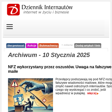
< reklama
the:protocol
Aukcje
Bukmacherzy
Dodaj artykuł / link
Archiwum - 10 Stycznia 2025
NFZ wykorzystany przez oszustów. Uwaga na fałszywe
maile
Przestępcy podszywają się pod NFZ rozs
fałszywe wiadomości mailowe, które mog
zmylić nawet ostrożnych internautów. Sp
czego się wystrzegać i co zrobić, jeśli
wpadniesz w pułapkę.
więcej