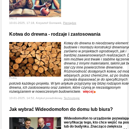
DALL-E
10-01-2025, 17:18, Krzysztof Gontarek,
Pieniądze
Kotwa do drewna - rodzaje i zastosowania
Kotwy do drewna to nieodzowny element
budowie i montażu konstrukcji drewniany
zarówno w projektach ogrodowych, jak i
bardziej zaawansowanych realizacjach. D
nim możliwe jest trwałe i stabilne łączeni
drewna z innymi materiałami, takimi jak b
stal czy inne powierzchnie drewniane.
Różnorodność dostępnych kotew, od mod
wbijanych, przez chemiczne, aż po śrubo
Pixabay
pozwala dopasować je do specyficznych
potrzeb każdego projektu. W tym artykule przyjrzymy się bliżej rodzajom kot
drewna, ich zastosowaniu oraz zaletom, które czynią je niezastąpionym
rozwiązaniem w nowoczesnym budownictwie.
więcej
10-01-2025, 14:52, Artykuł poradnikowy,
Technologie
Jak wybrać Wideodomofon do domu lub biura?
Wideodomofon to urządzenie pozwalają
weryfikację tego, kto chce wejść na po
lub do budynku. Znacząco zwiększa