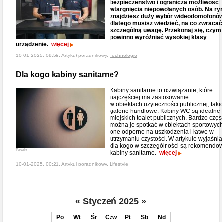
bezpieczeństwo i ogranicza możliwość
wtargnięcia niepowołanych osób. Na ry
znajdziesz duży wybór wideodomofonów
dlatego musisz wiedzieć, na co zwracać
szczególną uwagę. Przekonaj się, czym
powinno wyróżniać wysokiej klasy
urządzenie.
więcej
10-01-2025, 09:58, Artykuł poradnikowy,
Technologie
Dla kogo kabiny sanitarne?
Kabiny sanitarne to rozwiązanie, które
najczęściej ma zastosowanie
w obiektach użyteczności publicznej, taki
galerie handlowe. Kabiny WC są idealne
miejskich toalet publicznych. Bardzo częs
można je spotkać w obiektach sportowych
one odporne na uszkodzenia i łatwe w
utrzymaniu czystości. W artykule wyjaśni
dla kogo w szczególności są rekomendo
Pexels
kabiny sanitarne.
więcej
10-01-2025, 00:21, Artykuł poradnikowy,
Lifestyle
«
Styczeń 2025
»
Po
Wt
Śr
Czw
Pt
Sb
Nd