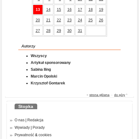
13
14
15
16
17
18
19
20
21
22
23
24
25
26
27
28
29
30
31
Autorzy
Wszyscy
Artykuł sponsorowany
Sabina Iling
Marcin Opolski
Krzysztof Gontarek
«
strona główna
-
do góry
^
Stopka
O nas
|
Redakcja
Wywiady
|
Porady
Prywatność
&
cookies