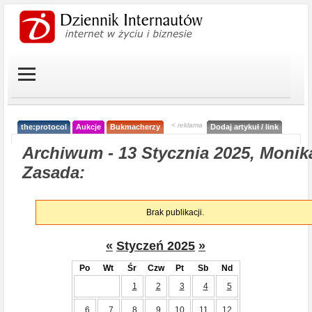
< reklama
the:protocol
Aukcje
Bukmacherzy
Dodaj artykuł / link
Archiwum - 13 Stycznia 2025, Monik
Zasada:
Brak publikacji.
«
Styczeń 2025
»
Po
Wt
Śr
Czw
Pt
Sb
Nd
1
2
3
4
5
6
7
8
9
10
11
12