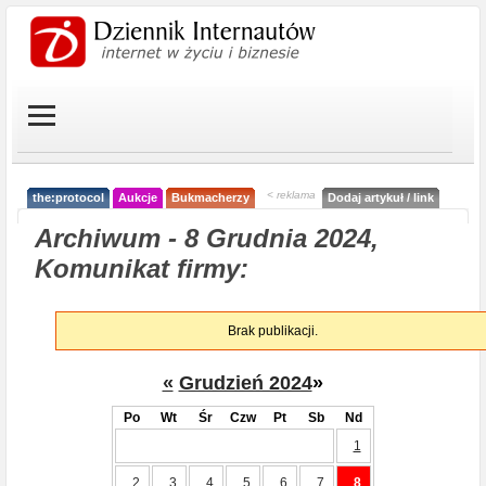
< reklama
the:protocol
Aukcje
Bukmacherzy
Dodaj artykuł / link
Archiwum - 8 Grudnia 2024,
Komunikat firmy:
Brak publikacji.
«
Grudzień 2024
»
Po
Wt
Śr
Czw
Pt
Sb
Nd
1
2
3
4
5
6
7
8