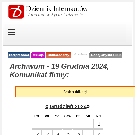
< reklama
the:protocol
Aukcje
Bukmacherzy
Dodaj artykuł / link
Archiwum - 19 Grudnia 2024,
Komunikat firmy:
Brak publikacji.
«
Grudzień 2024
»
Po
Wt
Śr
Czw
Pt
Sb
Nd
1
2
3
4
5
6
7
8