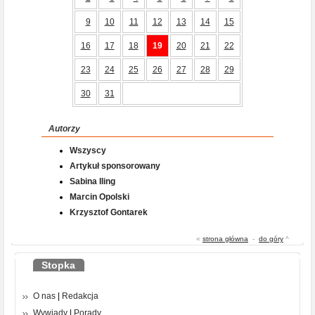
9
10
11
12
13
14
15
16
17
18
19
20
21
22
23
24
25
26
27
28
29
30
31
Autorzy
Wszyscy
Artykuł sponsorowany
Sabina Iling
Marcin Opolski
Krzysztof Gontarek
«
strona główna
-
do góry
^
Stopka
O nas
|
Redakcja
Wywiady
|
Porady