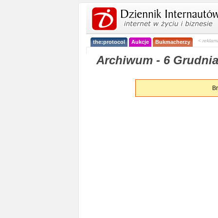
< reklam
the:protocol
Aukcje
Bukmacherzy
Archiwum - 6 Grudnia 
Br