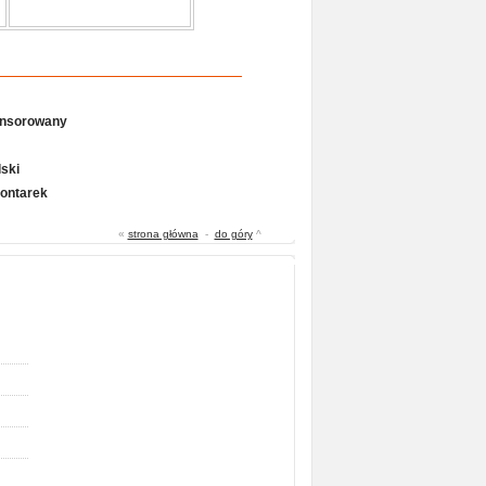
onsorowany
ski
Gontarek
«
strona główna
-
do góry
^