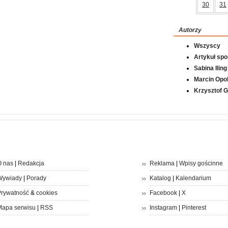
30
31
Autorzy
Wszyscy
Artykuł sp
Sabina Iling
Marcin Opol
Krzysztof 
 nas
|
Redakcja
Reklama
|
Wpisy gościnne
Wywiady
|
Porady
Katalog
|
Kalendarium
rywatność
&
cookies
Facebook
|
X
apa serwisu
|
RSS
Instagram
|
Pinterest