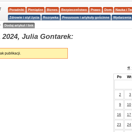
Poradniki
Pieniądze
Biznes
Bezpieczeństwo
Prawo
Dom
Nauka i T
Zdrowie i styl życia
Rozrywka
Pressroom i artykuły gościnne
Wydarzenia 
a
Dodaj artykuł / link
2024, Julia Gontarek:
ak publikacji.
«
Po
Wt
2
3
9
10
16
17
23
24