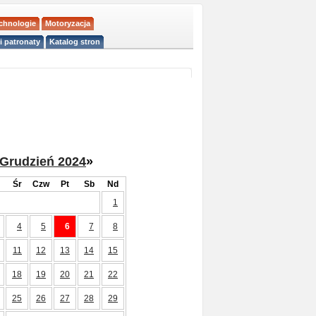
echnologie
Motoryzacja
i patronaty
Katalog stron
Grudzień 2024
»
Śr
Czw
Pt
Sb
Nd
1
4
5
6
7
8
11
12
13
14
15
18
19
20
21
22
25
26
27
28
29