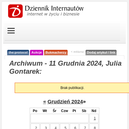
< reklama
the:protocol
Aukcje
Bukmacherzy
Dodaj artykuł / link
Archiwum - 11 Grudnia 2024, Julia
Gontarek:
Brak publikacji.
«
Grudzień 2024
»
Po
Wt
Śr
Czw
Pt
Sb
Nd
1
2
3
4
5
6
7
8