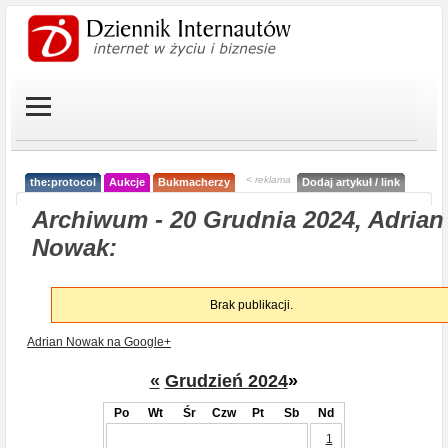
< reklama
the:protocol
Aukcje
Bukmacherzy
Dodaj artykuł / link
Archiwum - 20 Grudnia 2024, Adrian
Nowak:
Brak publikacji.
Adrian Nowak na Google+
«
Grudzień 2024
»
Po
Wt
Śr
Czw
Pt
Sb
Nd
1