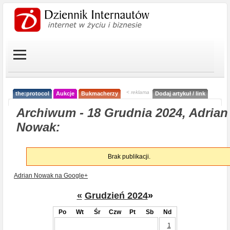
< reklama
the:protocol
Aukcje
Bukmacherzy
Dodaj artykuł / link
Archiwum - 18 Grudnia 2024, Adrian
Nowak:
Brak publikacji.
Adrian Nowak na Google+
«
Grudzień 2024
»
Po
Wt
Śr
Czw
Pt
Sb
Nd
1