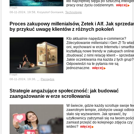
kto najchętniej sięga po sztuczną intelige
pracy oraz życiu codziennym.
więcej
Freepik
06-11-2024, 19:58, Krzysztof Gontarek,
Technologie
Proces zakupowy millenialsów, Zetek i Alf. Jak sprzed
by przykuć uwagę klientów z różnych pokoleń
Kto aktualnie napędza e-commerce?
Zdecydowanie millenialsi i Gen Z! To wła
oni, wychowani w erze Internetu i smartfo
kształtują nowe trendy w zakupach online
zbudować z nimi relację klient – sprzed
Jakie oczekiwania ma każda z tych grup?
Odpowiedzi na te pytania nie są
jednoznaczne.
więcej
Freepik
06-11-2024, 19:36, _,
Pieniądze
Strategie angażujące społeczność: jak budować
zaangażowanie w erze scrollowania
W świecie, gdzie każdy scrolluje swoje f
zawrotnym tempie, zdobycie uwagi odbi
stało się wyzwaniem. Jak sprawić, by
użytkownicy zatrzymali się na twoim pości
zamiast przejść do kolejnego zdjęcia czy
wideo?
więcej