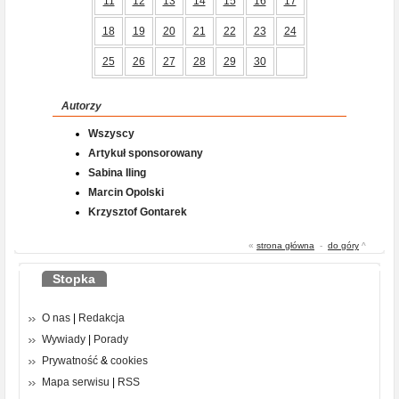
11
12
13
14
15
16
17
18
19
20
21
22
23
24
25
26
27
28
29
30
Autorzy
Wszyscy
Artykuł sponsorowany
Sabina Iling
Marcin Opolski
Krzysztof Gontarek
«
strona główna
-
do góry
^
Stopka
O nas
|
Redakcja
Wywiady
|
Porady
Prywatność
&
cookies
Mapa serwisu
|
RSS