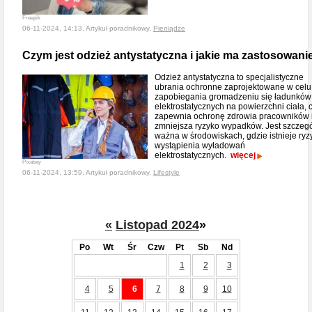
Freepik
06-11-2024, 14:13, Artykuł poradnikowy,
Pieniądze
Czym jest odzież antystatyczna i jakie ma zastosowani
Odzież antystatyczna to specjalistyczne
ubrania ochronne zaprojektowane w celu
zapobiegania gromadzeniu się ładunków
elektrostatycznych na powierzchni ciała, 
zapewnia ochronę zdrowia pracowników 
zmniejsza ryzyko wypadków. Jest szczegó
ważna w środowiskach, gdzie istnieje ryz
wystąpienia wyładowań
elektrostatycznych.
więcej
Pixabay
06-11-2024, 13:59, Artykuł poradnikowy,
Lifestyle
«
Listopad 2024
»
Po
Wt
Śr
Czw
Pt
Sb
Nd
1
2
3
4
5
6
7
8
9
10