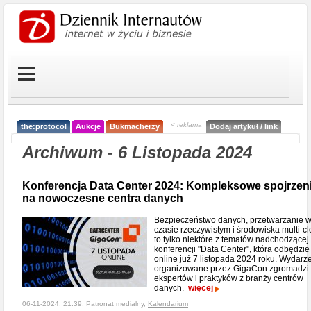
< reklama
the:protocol
Aukcje
Bukmacherzy
Dodaj artykuł / link
Archiwum - 6 Listopada 2024
Konferencja Data Center 2024: Kompleksowe spojrzen
na nowoczesne centra danych
Bezpieczeństwo danych, przetwarzanie 
czasie rzeczywistym i środowiska multi-cl
to tylko niektóre z tematów nadchodzącej
konferencji "Data Center", która odbędzie
online już 7 listopada 2024 roku. Wydarz
organizowane przez GigaCon zgromadzi
ekspertów i praktyków z branży centrów
danych.
więcej
06-11-2024, 21:39, Patronat medialny,
Kalendarium