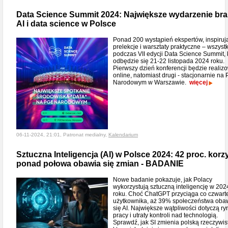
Data Science Summit 2024: Największe wydarzenie br
AI i data science w Polsce
Ponad 200 wystąpień ekspertów, inspiruj
prelekcje i warsztaty praktyczne – wszystk
podczas VII edycji Data Science Summit, 
odbędzie się 21-22 listopada 2024 roku.
Pierwszy dzień konferencji będzie realiz
online, natomiast drugi - stacjonarnie na
Narodowym w Warszawie.
więcej
06-11-2024, 21:01, Patronat medialny,
Kalendarium
Sztuczna Inteligencja (AI) w Polsce 2024: 42 proc. korz
ponad połowa obawia się zmian - BADANIE
Nowe badanie pokazuje, jak Polacy
wykorzystują sztuczną inteligencję w 202
roku. Choć ChatGPT przyciąga co czwart
użytkownika, aż 39% społeczeństwa oba
się AI. Największe wątpliwości dotyczą ry
pracy i utraty kontroli nad technologią.
Sprawdź, jak SI zmienia polską rzeczywist