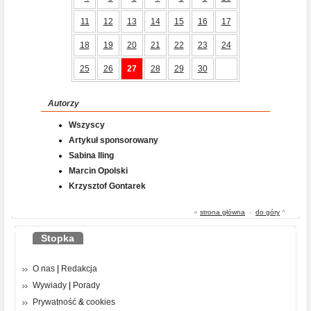
11
12
13
14
15
16
17
18
19
20
21
22
23
24
25
26
27
28
29
30
Autorzy
Wszyscy
Artykuł sponsorowany
Sabina Iling
Marcin Opolski
Krzysztof Gontarek
«
strona główna
-
do góry
^
Stopka
O nas
|
Redakcja
Wywiady
|
Porady
Prywatność
&
cookies