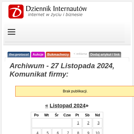
< reklama
the:protocol
Aukcje
Bukmacherzy
Dodaj artykuł / link
Archiwum - 27 Listopada 2024,
Komunikat firmy:
Brak publikacji.
«
Listopad 2024
»
Po
Wt
Śr
Czw
Pt
Sb
Nd
1
2
3
4
5
6
7
8
9
10