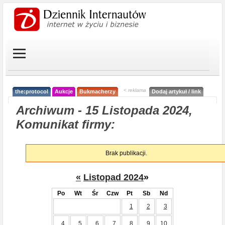
< reklama
the:protocol
Aukcje
Bukmacherzy
Dodaj artykuł / link
Archiwum - 15 Listopada 2024,
Komunikat firmy:
Brak publikacji.
«
Listopad 2024
»
Po
Wt
Śr
Czw
Pt
Sb
Nd
1
2
3
4
5
6
7
8
9
10