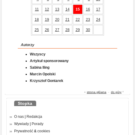
11
12
13
14
15
16
17
18
19
20
21
22
23
24
25
26
27
28
29
30
Autorzy
Wszyscy
Artykuł sponsorowany
Sabina Iling
Marcin Opolski
Krzysztof Gontarek
«
strona główna
-
do góry
^
Stopka
O nas
|
Redakcja
Wywiady
|
Porady
Prywatność
&
cookies