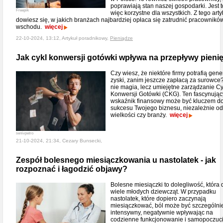
poprawiają stan naszej gospodarki. Jest t
Freepik
więc korzystne dla wszystkich. Z tego arty
dowiesz się, w jakich branżach najbardziej opłaca się zatrudnić pracownikó
wschodu.
więcej
22-10-2024, 13:12, Artykuł poradnikowy,
Pieniądze
Jak cykl konwersji gotówki wpływa na przepływy pieni
Czy wiesz, że niektóre firmy potrafią gen
zyski, zanim jeszcze zapłacą za surowce
nie magia, lecz umiejętne zarządzanie C
Konwersji Gotówki (CKG). Ten fascynując
wskaźnik finansowy może być kluczem d
sukcesu Twojego biznesu, niezależnie od
wielkości czy branży.
więcej
senivpetro
21-10-2024, 21:34, Cezary Bunsecki,
Zespół bolesnego miesiączkowania u nastolatek - jak
rozpoznać i łagodzić objawy?
Bolesne miesiączki to dolegliwość, która 
wiele młodych dziewcząt. W przypadku
nastolatek, które dopiero zaczynają
miesiączkować, ból może być szczególni
intensywny, negatywnie wpływając na
codzienne funkcjonowanie i samopoczuc