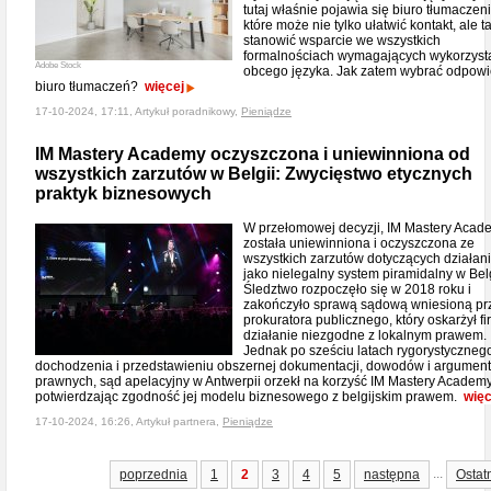
tutaj właśnie pojawia się biuro tłumaczen
które może nie tylko ułatwić kontakt, ale t
stanowić wsparcie we wszystkich
formalnościach wymagających wykorzyst
Adobe Stock
obcego języka. Jak zatem wybrać odpow
biuro tłumaczeń?
więcej
17-10-2024, 17:11, Artykuł poradnikowy,
Pieniądze
IM Mastery Academy oczyszczona i uniewinniona od
wszystkich zarzutów w Belgii: Zwycięstwo etycznych
praktyk biznesowych
W przełomowej decyzji, IM Mastery Acad
została uniewinniona i oczyszczona ze
wszystkich zarzutów dotyczących działan
jako nielegalny system piramidalny w Belg
Śledztwo rozpoczęło się w 2018 roku i
zakończyło sprawą sądową wniesioną pr
prokuratora publicznego, który oskarżył f
działanie niezgodne z lokalnym prawem.
Jednak po sześciu latach rygorystyczneg
dochodzenia i przedstawieniu obszernej dokumentacji, dowodów i argumen
prawnych, sąd apelacyjny w Antwerpii orzekł na korzyść IM Mastery Academy
potwierdzając zgodność jej modelu biznesowego z belgijskim prawem.
więc
17-10-2024, 16:26, Artykuł partnera,
Pieniądze
...
poprzednia
1
2
3
4
5
następna
Ostat