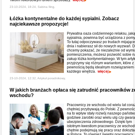
Twoim rekordowym dniem sprzedaży.
więcej
23-10-2024, 18:24, Sabina Iling,
Łóżka kontynentalne do każdej sypialni. Zobacz
najciekawsze propozycje!
Prywatna oaza codziennego relaksu, jaką
sypialnia, powinna być urządzona z pom
To tutaj odpoczywasz po trudach mijając
dnia i nabierasz sił do nowych wyzwań. D
chcemy pokazać, że niezależnie od wym
pomieszczenia, możesz pozwolić sobie n
zakup łóżka kontynentalnego. W tym arty
przyjrzymy się różnym wariantom, które z
pewnością będą idealnym rozwiązaniem
każdego wnętrza.
więcej
23-10-2024, 12:32, Artykuł poradnikowy,
W jakich branżach opłaca się zatrudnić pracowników z
wschodu?
Pracownicy ze wschodu od wielu lat cora
chętniej przybywają do Polski. Z pewnoś
na to wpływ stały rozwój naszego państw
godziwe zarobki oraz wielu ulg czy gwar
ubezpieczenia zdrowotnego. Dzięki tym
istotnym kwestiom pracownicy ze wscho
chętnie podejmują się pracy oraz dokszta
w Polsce. To również świetni pracownicy, 