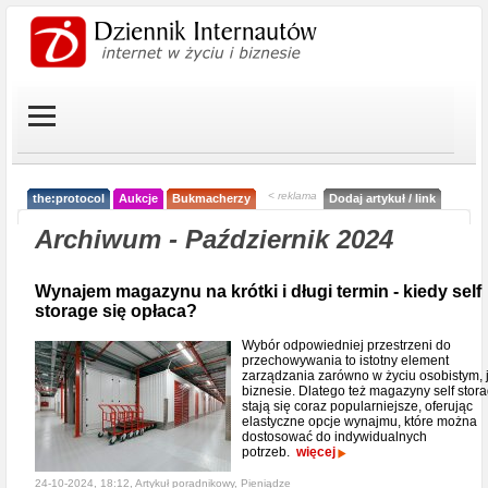
< reklama
the:protocol
Aukcje
Bukmacherzy
Dodaj artykuł / link
Archiwum - Październik 2024
Wynajem magazynu na krótki i długi termin - kiedy self
storage się opłaca?
Wybór odpowiedniej przestrzeni do
przechowywania to istotny element
zarządzania zarówno w życiu osobistym, j
biznesie. Dlatego też magazyny self stor
stają się coraz popularniejsze, oferując
elastyczne opcje wynajmu, które można
dostosować do indywidualnych
potrzeb.
więcej
24-10-2024, 18:12, Artykuł poradnikowy,
Pieniądze