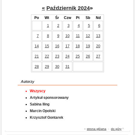
«
Październik 2024
»
Po
Wt
Śr
Czw
Pt
Sb
Nd
1
2
3
4
5
6
7
8
9
10
11
12
13
14
15
16
17
18
19
20
21
22
23
24
25
26
27
28
29
30
31
Autorzy
Wszyscy
Artykuł sponsorowany
Sabina Iling
Marcin Opolski
Krzysztof Gontarek
«
strona główna
-
do góry
^