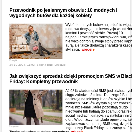
Przewodnik po jesiennym obuwiu: 10 modnych i
wygodnych butów dla każdej kobiety
Wybór idealnych butów na jesień to więce
modowa decyzja - to inwestycja w codzie
komfort i pewność siebie. Poznaj 10
najpopularniejszych rodzajów obuwia, kt
nie tylko ochronią Twoje stopy przed kap
aurą, ale także dodadzą charakteru każde
stylizacji.
więcej
Freepik
24-10-2024, 11:03, Sabina Iling,
Lifestyle
Jak zwiększyć sprzedaż dzięki promocjom SMS w Blac
Friday: Kompletny przewodnik
Aż 98% wiadomości SMS jest otwieranyc
ciągu zaledwie 3 minut. Dlaczego? Bo
docierają na telefony klientów szybko i b
zakłóceń. SMS-ów wysyła się też znaczni
mniej niż e-maili, które pozostają długo
nieotwarte lub trafiają do spamu, oraz re
social mediach, ginących w natłoku innyc
ofert. W poniższym artykule opowiemy, ja
zaplanować kampanię SMS-ową, dzięki k
Unsplash
tegoroczny Black Friday ma szansę stać s