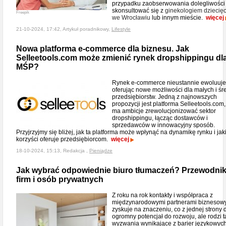
przypadku zaobserwowania dolegliwości
skonsultować się z
ginekologiem dziecię
Freepik
we Wrocławiu
lub innym mieście.
więcej
21-10-2024, 17:42, Artykuł poradnikowy,
Lifestyle
Nowa platforma e-commerce dla biznesu. Jak
Selleetools.com może zmienić rynek dropshippingu dl
MŚP?
Rynek e-commerce nieustannie ewoluuje
oferując nowe możliwości dla małych i śr
przedsiębiorstw. Jedną z najnowszych
propozycji jest platforma Selleetools.com,
ma ambicje zrewolucjonizować sektor
dropshippingu, łącząc dostawców i
sprzedawców w innowacyjny sposób.
Przyjrzyjmy się bliżej, jak ta platforma może wpłynąć na dynamikę rynku i jak
korzyści oferuje przedsiębiorcom.
więcej
18-10-2024, 15:13, Redakcja ,
Pieniądze
Jak wybrać odpowiednie biuro tłumaczeń? Przewodnik
firm i osób prywatnych
Z roku na rok kontakty i współpraca z
międzynarodowymi partnerami biznesow
zyskuje na znaczeniu, co z jednej strony 
ogromny potencjał do rozwoju, ale rodzi 
wyzwania wynikające z barier językowych.