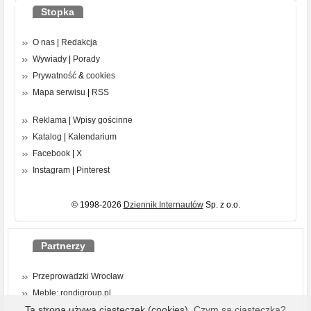
Stopka
O nas
|
Redakcja
Wywiady
|
Porady
Prywatność
&
cookies
Mapa serwisu
|
RSS
Reklama
|
Wpisy gościnne
Katalog
|
Kalendarium
Facebook
|
X
Instagram
|
Pinterest
© 1998-2026
Dziennik Internautów
Sp. z o.o.
Partnerzy
Przeprowadzki Wrocław
Meble: rondigroup.pl
Ta strona używa ciasteczek (cookies).
Czym są ciasteczka?