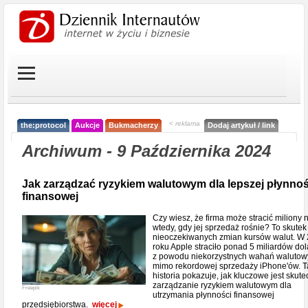
< reklama
the:protocol
Aukcje
Bukmacherzy
Dodaj artykuł / link
Archiwum - 9 Października 2024
Jak zarządzać ryzykiem walutowym dla lepszej płynnoś
finansowej
Czy wiesz, że firma może stracić miliony 
wtedy, gdy jej sprzedaż rośnie? To skutek
nieoczekiwanych zmian kursów walut. W
roku Apple straciło ponad 5 miliardów do
z powodu niekorzystnych wahań walutow
mimo rekordowej sprzedaży iPhone'ów. T
historia pokazuje, jak kluczowe jest skut
zarządzanie ryzykiem walutowym dla
Freepik
utrzymania płynności finansowej
przedsiębiorstwa.
więcej