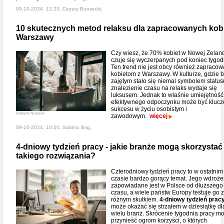
09-10-2024, 12:23, Cezary Bunsecki,
10 skutecznych metod relaksu dla zapracowanych kobi
Warszawy
Czy wiesz, że 70% kobiet w Nowej Zeland
czuje się wyczerpanych pod koniec tygod
Ten trend nie jest obcy również zapraco
kobietom z Warszawy. W kulturze, gdzie b
zajętym stało się niemal symbolem status
znalezienie czasu na relaks wydaje się
luksusem. Jednak to właśnie umiejętność
efektywnego odpoczynku może być kluc
sukcesu w życiu osobistym i
Roberto Nickson
zawodowym.
więcej
09-10-2024, 10:20, Sabina Iling,
4-dniowy tydzień pracy - jakie branże mogą skorzystać
takiego rozwiązania?
Czterodniowy tydzień pracy to w ostatnim
czasie bardzo gorący temat. Jego wdroże
zapowiadane jest w Polsce od dłuższego
czasu, a wiele państw Europy testuje go z
różnym skutkiem.
4-dniowy tydzień prac
może okazać się strzałem w dziesiątkę dl
wielu branż. Skrócenie tygodnia pracy m
przynieść ogrom korzyści, o których