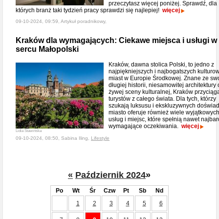
przeczytasz więcej poniżej. Sprawdź, dla
których branż taki tydzień pracy sprawdzi się najlepiej!
więcej
09-10-2024, 09:59, Artykuł poradnikowy,
Kraków dla wymagających: Ciekawe miejsca i usługi w
sercu Małopolski
Kraków, dawna stolica Polski, to jedno z
najpiękniejszych i najbogatszych kulturo
miast w Europie Środkowej. Znane ze swo
długiej historii, niesamowitej architektury
żywej sceny kulturalnej, Kraków przyciąg
turystów z całego świata. Dla tych, którzy
szukają luksusu i ekskluzywnych doświa
miasto oferuje również wiele wyjątkowyc
usług i miejsc, które spełnią nawet najbar
wymagające oczekiwania.
więcej
Lidia Stawińska
09-10-2024, 08:50, Sabina Iling,
Lifestyle
«
Październik 2024
»
Po
Wt
Śr
Czw
Pt
Sb
Nd
1
2
3
4
5
6