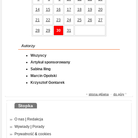
14
15
16
17
18
19
20
21
22
23
24
25
26
27
28
29
30
31
Autorzy
Wszyscy
Artykuł sponsorowany
Sabina Iling
Marcin Opolski
Krzysztof Gontarek
«
strona główna
-
do góry
^
Stopka
O nas
|
Redakcja
Wywiady
|
Porady
Prywatność
&
cookies