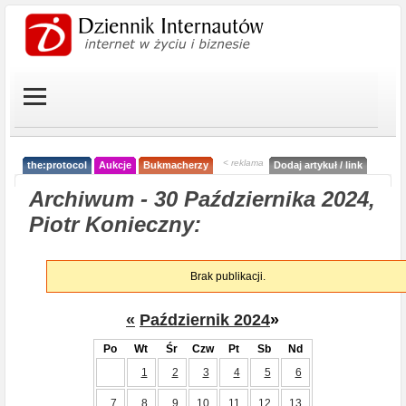
< reklama
the:protocol
Aukcje
Bukmacherzy
Dodaj artykuł / link
Archiwum - 30 Października 2024,
Piotr Konieczny:
Brak publikacji.
«
Październik 2024
»
Po
Wt
Śr
Czw
Pt
Sb
Nd
1
2
3
4
5
6
7
8
9
10
11
12
13