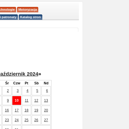
echnologie
Motoryzacja
i patronaty
Katalog stron
aździernik 2024
»
Śr
Czw
Pt
Sb
Nd
2
3
4
5
6
9
10
11
12
13
16
17
18
19
20
23
24
25
26
27