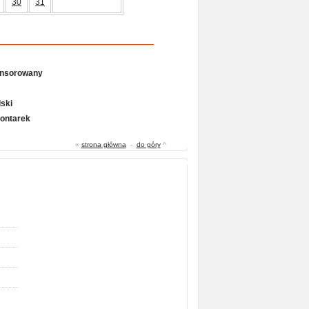
30
31
onsorowany
ski
Gontarek
«
strona główna
-
do góry
^