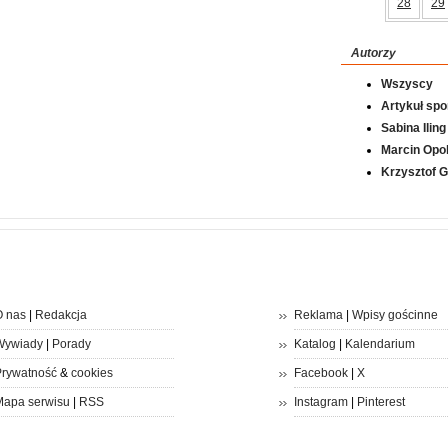
28
29
Autorzy
Wszyscy
Artykuł sp
Sabina Iling
Marcin Opol
Krzysztof 
 nas
|
Redakcja
Reklama
|
Wpisy gościnne
Wywiady
|
Porady
Katalog
|
Kalendarium
rywatność
&
cookies
Facebook
|
X
apa serwisu
|
RSS
Instagram
|
Pinterest