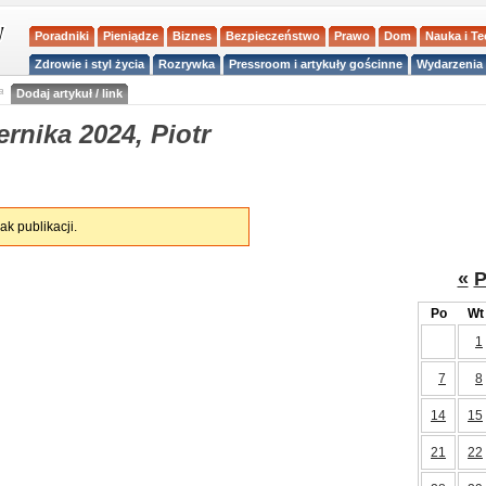
Poradniki
Pieniądze
Biznes
Bezpieczeństwo
Prawo
Dom
Nauka i T
Zdrowie i styl życia
Rozrywka
Pressroom i artykuły gościnne
Wydarzenia 
a
Dodaj artykuł / link
rnika 2024, Piotr
ak publikacji.
«
P
Po
Wt
1
7
8
14
15
21
22