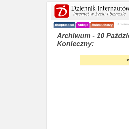
< reklam
the:protocol
Aukcje
Bukmacherzy
Archiwum - 10 Paździe
Konieczny:
Br