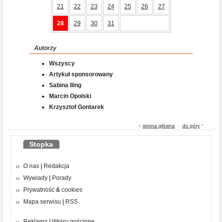
21
22
23
24
25
26
27
28
29
30
31
Autorzy
Wszyscy
Artykuł sponsorowany
Sabina Iling
Marcin Opolski
Krzysztof Gontarek
«
strona główna
-
do góry
^
Stopka
O nas
|
Redakcja
Wywiady
|
Porady
Prywatność
&
cookies
Mapa serwisu
|
RSS
Reklama
|
Wpisy gościnne