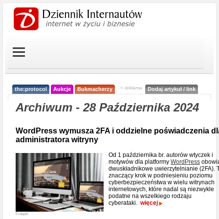
< reklama
the:protocol
Aukcje
Bukmacherzy
Dodaj artykuł / link
Archiwum - 28 Października 2024
WordPress wymusza 2FA i oddzielne poświadczenia dl
administratora witryny
Od 1 października br. autorów wtyczek i
motywów dla platformy
WordPress
obowi
dwuskładnikowe uwierzytelnianie (2FA). 
znaczący krok w podniesieniu poziomu
cyberbezpieczeństwa w wielu witrynach
internetowych, które nadal są niezwykle
podatne na wszelkiego rodzaju
cyberataki.
więcej
Freepik