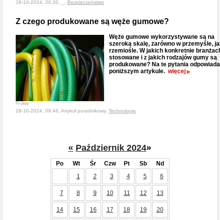
28-10-2024, 20:20, _,
Bezpieczeństwo
Z czego produkowane są węże gumowe?
Węże gumowe wykorzystywane są na
szeroką skalę, zarówno w przemyśle, ja
rzemiośle. W jakich konkretnie branżac
stosowane i z jakich rodzajów gumy są
produkowane? Na te pytania odpowiad
poniższym artykule.
więcej
Pixabay
28-10-2024, 09:46, Artykuł poradnikowy,
Technologie
«
Październik 2024
»
Po
Wt
Śr
Czw
Pt
Sb
Nd
1
2
3
4
5
6
7
8
9
10
11
12
13
14
15
16
17
18
19
20