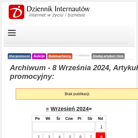
< reklama
the:protocol
Aukcje
Bukmacherzy
Dodaj artykuł / link
Archiwum - 8 Września 2024, Artyku
promocyjny:
Brak publikacji.
«
Wrzesień 2024
»
Po
Wt
Śr
Czw
Pt
Sb
Nd
1
2
3
4
5
6
7
8