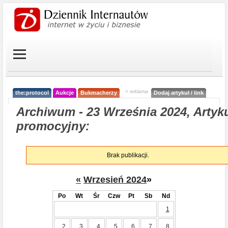
< reklama
the:protocol
Aukcje
Bukmacherzy
Dodaj artykuł / link
Archiwum - 23 Września 2024, Artyk
promocyjny:
Brak publikacji.
«
Wrzesień 2024
»
Po
Wt
Śr
Czw
Pt
Sb
Nd
1
2
3
4
5
6
7
8