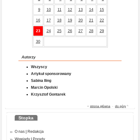
9
10
11
12
13
14
15
16
17
18
19
20
21
22
23
24
25
26
27
28
29
30
Autorzy
Wszyscy
Artykuł sponsorowany
Sabina Iling
Marcin Opolski
Krzysztof Gontarek
«
strona główna
-
do góry
^
Stopka
O nas
|
Redakcja
Wywiady
|
Porady