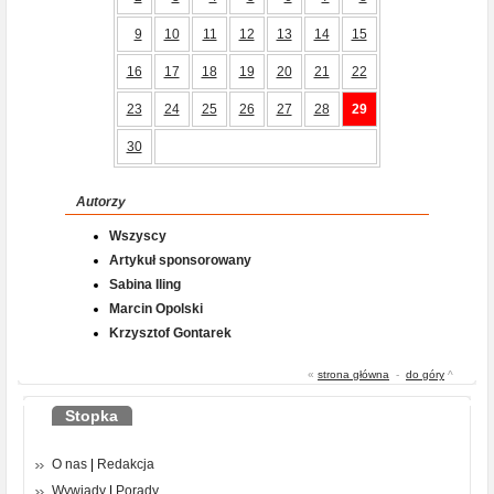
9
10
11
12
13
14
15
16
17
18
19
20
21
22
23
24
25
26
27
28
29
30
Autorzy
Wszyscy
Artykuł sponsorowany
Sabina Iling
Marcin Opolski
Krzysztof Gontarek
«
strona główna
-
do góry
^
Stopka
O nas
|
Redakcja
Wywiady
|
Porady