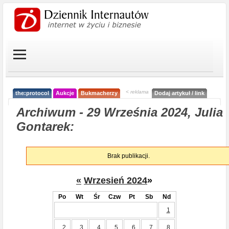
< reklama
the:protocol
Aukcje
Bukmacherzy
Dodaj artykuł / link
Archiwum - 29 Września 2024, Julia
Gontarek:
Brak publikacji.
«
Wrzesień 2024
»
Po
Wt
Śr
Czw
Pt
Sb
Nd
1
2
3
4
5
6
7
8