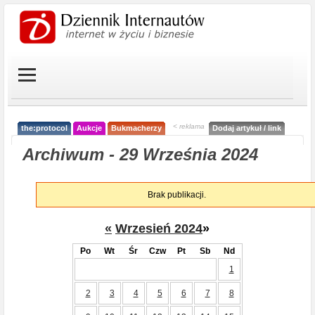
< reklama
the:protocol
Aukcje
Bukmacherzy
Dodaj artykuł / link
Archiwum - 29 Września 2024
Brak publikacji.
«
Wrzesień 2024
»
Po
Wt
Śr
Czw
Pt
Sb
Nd
1
2
3
4
5
6
7
8