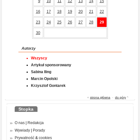
9
10
11
12
13
14
15
16
17
18
19
20
21
22
23
24
25
26
27
28
29
30
Autorzy
Wszyscy
Artykuł sponsorowany
Sabina Iling
Marcin Opolski
Krzysztof Gontarek
«
strona główna
-
do góry
^
Stopka
O nas
|
Redakcja
Wywiady
|
Porady
Prywatność
&
cookies