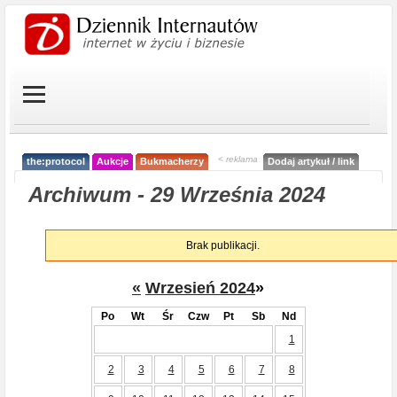
< reklama
the:protocol
Aukcje
Bukmacherzy
Dodaj artykuł / link
Archiwum - 29 Września 2024
Brak publikacji.
«
Wrzesień 2024
»
Po
Wt
Śr
Czw
Pt
Sb
Nd
1
2
3
4
5
6
7
8