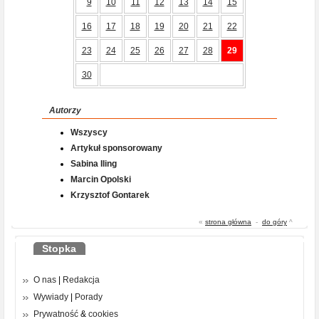
9
10
11
12
13
14
15
16
17
18
19
20
21
22
23
24
25
26
27
28
29
30
Autorzy
Wszyscy
Artykuł sponsorowany
Sabina Iling
Marcin Opolski
Krzysztof Gontarek
«
strona główna
-
do góry
^
Stopka
O nas
|
Redakcja
Wywiady
|
Porady
Prywatność
&
cookies