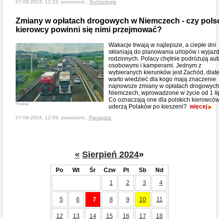
07-08-2024, 12:23, pressroom ,
Technologie
Zmiany w opłatach drogowych w Niemczech - czy pols
kierowcy powinni się nimi przejmować?
Wakacje trwają w najlepsze, a ciepłe dni
skłaniają do planowania urlopów i wyjaz
rodzinnych. Polacy chętnie podróżują au
osobowymi i kamperami. Jednym z
wybieranych kierunków jest Zachód, dlat
warto wiedzieć dla kogo mają znaczenie
najnowsze zmiany w opłatach drogowych
Niemczech, wprowadzone w życie od 1 li
Co oznaczają one dla polskich kierowców
Pixabay
uderzą Polaków po kieszeni?
więcej
07-08-2024, 12:09, pressroom ,
Pieniądze
«
Sierpień 2024
»
Po
Wt
Śr
Czw
Pt
Sb
Nd
1
2
3
4
5
6
7
8
9
10
11
12
13
14
15
16
17
18