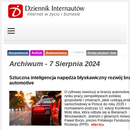
< reklama
the:protocol
Aukcje
Bukmacherzy
Dodaj artykuł / link
Archiwum - 7 Sierpnia 2024
Sztuczna inteligencja napędza błyskawiczny rozwój br
automotive
O cyfrowej rewolucji w branży automotive
rynku pracy, perspektywach polskiej
gospodarki i zmianach, jakie czekają prz
samochodowy w Polsce do roku 2035 r.
rozmawiano podczas 13. edycji Konferenc
Moto Idea, która odbyła się w Bielanach
Wrocławskich. Jednym z głównych mówc
Paweł Borys, prezes Polskiego Funduszu
Rozwoju (PFR).
więcej